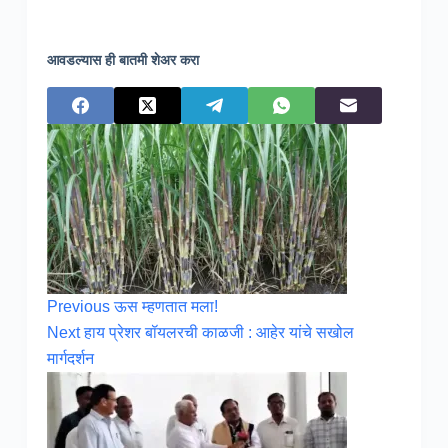
आवडल्यास ही बातमी शेअर करा
Previous
ऊस म्हणतात मला!
Next
हाय प्रेशर बॉयलरची काळजी : आहेर यांचे सखोल
मार्गदर्शन