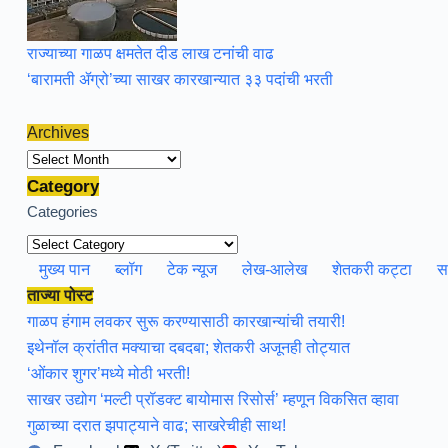
राज्याच्या गाळप क्षमतेत दीड लाख टनांची वाढ
‘बारामती ॲग्रो’च्या साखर कारखान्यात ३३ पदांची भरती
Archives
Archives
Category
Categories
मुख्य पान
ब्लॉग
टेक न्यूज
लेख-आलेख
शेतकरी कट्टा
स
ताज्या पोस्ट
गाळप हंगाम लवकर सुरू करण्यासाठी कारखान्यांची तयारी!
इथेनॉल क्रांतीत मक्याचा दबदबा; शेतकरी अजूनही तोट्यात
‘ओंकार शुगर’मध्ये मोठी भरती!
साखर उद्योग ‘मल्टी प्रॉडक्ट बायोमास रिसोर्स’ म्हणून विकसित व्हावा
गुळाच्या दरात झपाट्याने वाढ; साखरेचीही साथ!