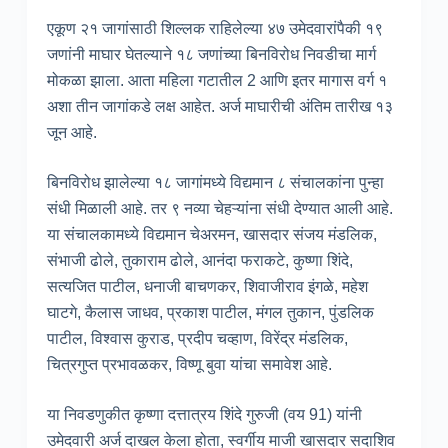
एकूण २१ जागांसाठी शिल्लक राहिलेल्या ४७ उमेदवारांपैकी १९
जणांनी माघार घेतल्याने १८ जणांच्या बिनविरोध निवडीचा मार्ग
मोकळा झाला. आता महिला गटातील 2 आणि इतर मागास वर्ग १
अशा तीन जागांकडे लक्ष आहेत. अर्ज माघारीची अंतिम तारीख १३
जून आहे.
बिनविरोध झालेल्या १८ जागांमध्ये विद्यमान ८ संचालकांना पुन्हा
संधी मिळाली आहे. तर ९ नव्या चेहऱ्यांना संधी देण्यात आली आहे.
या संचालकामध्ये विद्यमान चेअरमन, खासदार संजय मंडलिक,
संभाजी ढोले, तुकाराम ढोले, आनंदा फराकटे, कुष्णा शिंदे,
सत्यजित पाटील, धनाजी बाचणकर, शिवाजीराव इंगळे, महेश
घाटगे, कैलास जाधव, प्रकाश पाटील, मंगल तुकान, पुंडलिक
पाटील, विश्वास कुराड, प्रदीप चव्हाण, विरेंद्र मंडलिक,
चित्रगुप्त प्रभावळकर, विष्णू बुवा यांचा समावेश आहे.
या निवडणुकीत कृष्णा दत्तात्रय शिंदे गुरुजी (वय 91) यांनी
उमेदवारी अर्ज दाखल केला होता, स्वर्गीय माजी खासदार सदाशिव