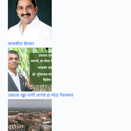
सत्यशील शेरकर
उसाला खूप पाणी लागते हा मोठा गैरसमज