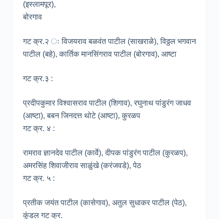
(इस्लामपूर),
बोरगाव
गट क्र.२ ः विजयराव बळवंत पाटील (साखराळे), विठ्ठल भगवान
पाटील (बहे), कार्तिक मानसिंगराव पाटील (बोरगाव), आष्टा
गट क्र.३ :
प्रदीपकुमार विश्वासराव पाटील (शिगाव), रघुनाथ पांडुरंग जाधव
(आष्टा), बबन जिनदत्त थोटे (आष्टा), कुरळप
गट क्र. ४ :
रामराव ज्ञानदेव पाटील (कार्वे), दीपक पांडुरंग पाटील (कुरळप),
अमरसिंह शिवाजीराव साळुंखे (करंजवडे), पेठ
गट क्र. ५ :
प्रतीक जयंत पाटील (कासेगाव), अतुल सुधाकर पाटील (पेठ),
कुंडल गट क्र.