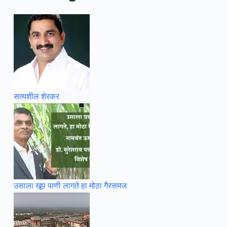
सत्यशील शेरकर
उसाला खूप पाणी लागते हा मोठा गैरसमज