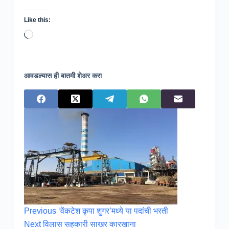
Like this:
Loading…
आवडल्यास ही बातमी शेअर करा
Previous
‘वेंकटेश कृपा शुगर’मध्ये या पदांची भरती
Next
विलास सहकारी साखर कारखाना