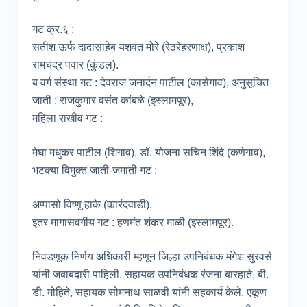
गट क्र.६ :
सतीश ऊर्फ दादासाहेब यशवंत मोरे (रेठरेहरणाक्ष), प्रकाश
रामचंद्र पवार (कुंडल).
ब वर्ग संस्था गट : देवराज जनार्दन पाटील (कासेगाव), अनुसूचित
जाती : राजकुमार वसंत कांबळे (इस्लामपूर),
महिला राखीव गट :
मेघा मधुकर पाटील (शिगाव), डॉ. योजना सचिन शिंदे (कणेगाव),
भटक्या विमुक्त जाती-जमाती गट :
अप्पासो विष्णू हाके (कारंदवाडी),
इतर मागासवर्गीय गट : हणमंत शंकर माळी (इस्लामपूर).
निवडणूक निर्णय अधिकारी म्हणून जिल्हा उपनिबंधक मंगेश सुरवसे
यांनी जबाबदारी पाहिली. सहायक उपनिबंधक रंजना बारहाते, बी.
डी. मोहिते, सहायक सोमनाथ साळवी यांनी सहकार्य केले. एकूण