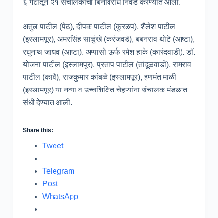
६ गटांतून २१ संचालकांची बिनविरोध निवड करण्यात आली.
अतुल पाटील (पेठ), दीपक पाटील (कुरळप), शैलेश पाटील
(इस्लामपूर), अमरसिंह साळुंखे (करंजवडे), बबनराव थोटे (आष्टा),
रघुनाथ जाधव (आष्टा), अप्पासो ऊर्फ रमेश हाके (कारंदवाडी), डॉ.
योजना पाटील (इस्लामपूर), प्रताप पाटील (तांदूळवाडी), रामराव
पाटील (कार्वे), राजकुमार कांबळे (इस्लामपूर), हणमंत माळी
(इस्लामपूर) या नव्या व उच्चशिक्षित चेहऱ्यांना संचालक मंडळात
संधी देण्यात आली.
Share this:
Tweet
Telegram
Post
WhatsApp