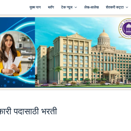
मुख्य पान
ब्लॉग
टेक न्यूज
लेख-आलेख
शेतकरी कट्टा
िकारी पदासाठी भरती