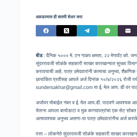
आवडल्यास ही बातमी शेअर करा
बीड
: दैनिक ५००० मे. टन गाळप क्षमता, २२ मेगावॅट को. 
सुंदररावजी सोळंके सहकारी साखर कारखान्यात सुरक्षा विभागा
करावयाची आहे. पात्र उमेदवारांनी कामाचा अनुभव, शैक्षणिक प
छायांकित प्रतीसह आपले अर्ज दिनांक १०/४/२०२६ रोजी पर्य
sundersakhar@gmail.com या ई. मेल आय. डी वर पाठवा
अर्जावर मोबाईल नंबर व ई. मेल आय.डी. पाठवणे आवश्यक आहे.
येताना आपला बायोडाटा व मुळ कागदपत्रांचा एक सेट सोबत 
अत्यावश्यक अनुभव असणा-या पात्र उमेदवारांनीच अर्ज करावे
पत्ता – लोकनेते सुंदररावजी सोळंके सहकारी साखर कारखाना ल