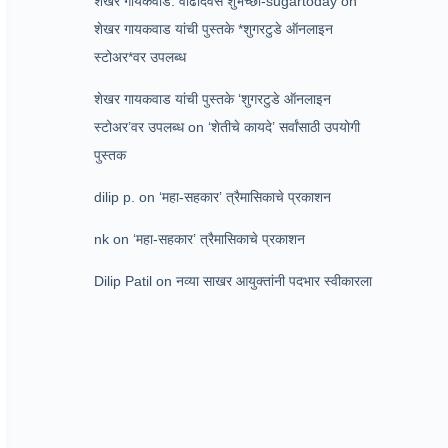
शेखर गायकवाड: वाढदिवस शुभेच्छा-sugartoday
on
शेखर गायकवाड यांची पुस्तके *शुगरटुडे ऑनलाइन
स्टोअर*वर उपलब्ध
शेखर गायकवाड यांची पुस्तके ‘शुगरटुडे ऑनलाइन
स्टोअर’वर उपलब्ध
on
‘शेतीचे कायदे’ सर्वांसाठी उपयोगी
पुस्तक
dilip p.
on
‘महा-सहकार’ त्रैमासिकाचे प्रकाशन
nk
on
‘महा-सहकार’ त्रैमासिकाचे प्रकाशन
Dilip Patil
on
नव्या साखर आयुक्तांनी पदभार स्वीकारला