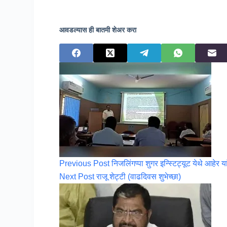
आवडल्यास ही बातमी शेअर करा
Previous
Post
निजलिंगप्पा शुगर इन्स्टिट्यूट येथे आहेर या
Next
Post
राजू शेट्टी (वाढदिवस शुभेच्छा)