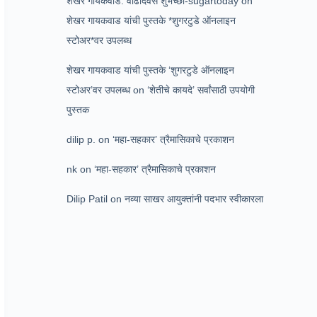
शेखर गायकवाड: वाढदिवस शुभेच्छा-sugartoday
on
शेखर गायकवाड यांची पुस्तके *शुगरटुडे ऑनलाइन
स्टोअर*वर उपलब्ध
शेखर गायकवाड यांची पुस्तके ‘शुगरटुडे ऑनलाइन
स्टोअर’वर उपलब्ध
on
‘शेतीचे कायदे’ सर्वांसाठी उपयोगी
पुस्तक
dilip p.
on
‘महा-सहकार’ त्रैमासिकाचे प्रकाशन
nk
on
‘महा-सहकार’ त्रैमासिकाचे प्रकाशन
Dilip Patil
on
नव्या साखर आयुक्तांनी पदभार स्वीकारला