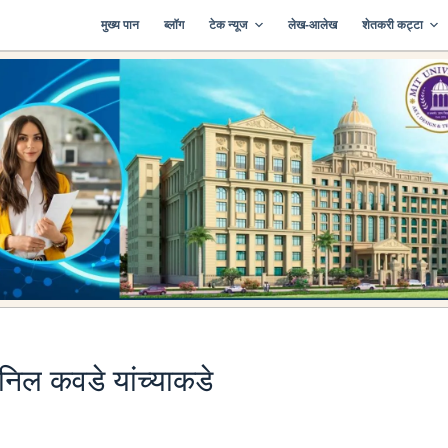
मुख्य पान
ब्लॉग
टेक न्यूज
लेख-आलेख
शेतकरी कट्टा
निल कवडे यांच्याकडे