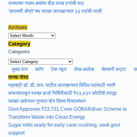
राज्याच्या गाळप क्षमतेत दीड लाख टनांची वाढ
‘बारामती ॲग्रो’च्या साखर कारखान्यात ३३ पदांची भरती
Archives
Archives
Category
Categories
मुख्य पान
ब्लॉग
टेक न्यूज
लेख-आलेख
शेतकरी कट्टा
स
ताज्या पोस्ट
पद्मश्री डॉ. डी. वाय. पाटील कारखान्यात विविध पदांसाठी भरती
कचऱ्यापासून स्वच्छ ऊर्जा निर्मितीसाठी ₹२३,७३१ कोटींची तरतूद
साखर उद्योगावर पुण्यात दोन दिवस विचारमंथन
Govt Approves ₹23,731 Crore GOBARdhan Scheme to
Transform Waste into Clean Energy
Sugar mills ready for early cane crushing, seek govt
support