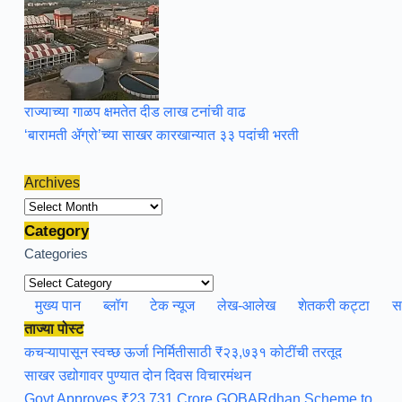
राज्याच्या गाळप क्षमतेत दीड लाख टनांची वाढ
‘बारामती ॲग्रो’च्या साखर कारखान्यात ३३ पदांची भरती
Archives
Archives
Category
Categories
मुख्य पान
ब्लॉग
टेक न्यूज
लेख-आलेख
शेतकरी कट्टा
स
ताज्या पोस्ट
कचऱ्यापासून स्वच्छ ऊर्जा निर्मितीसाठी ₹२३,७३१ कोटींची तरतूद
साखर उद्योगावर पुण्यात दोन दिवस विचारमंथन
Govt Approves ₹23,731 Crore GOBARdhan Scheme to