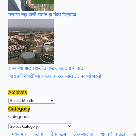
उसाला खूप पाणी लागते हा मोठा गैरसमज
राज्याच्या गाळप क्षमतेत दीड लाख टनांची वाढ
‘बारामती ॲग्रो’च्या साखर कारखान्यात ३३ पदांची भरती
Archives
Archives
Category
Categories
मुख्य पान
ब्लॉग
टेक न्यूज
लेख-आलेख
शेतकरी कट्टा
स