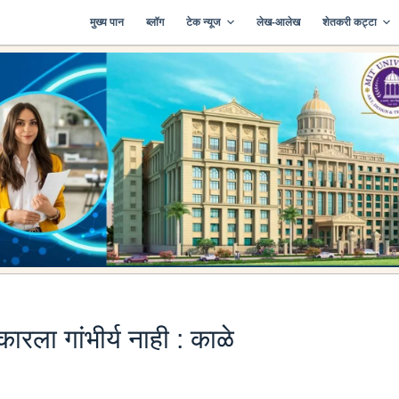
मुख्य पान
ब्लॉग
टेक न्यूज
लेख-आलेख
शेतकरी कट्टा
कारला गांभीर्य नाही : काळे