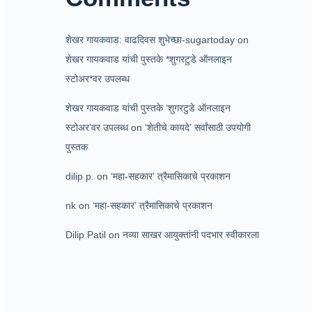
शेखर गायकवाड: वाढदिवस शुभेच्छा-sugartoday
on
शेखर गायकवाड यांची पुस्तके *शुगरटुडे ऑनलाइन
स्टोअर*वर उपलब्ध
शेखर गायकवाड यांची पुस्तके ‘शुगरटुडे ऑनलाइन
स्टोअर’वर उपलब्ध
on
‘शेतीचे कायदे’ सर्वांसाठी उपयोगी
पुस्तक
dilip p.
on
‘महा-सहकार’ त्रैमासिकाचे प्रकाशन
nk
on
‘महा-सहकार’ त्रैमासिकाचे प्रकाशन
Dilip Patil
on
नव्या साखर आयुक्तांनी पदभार स्वीकारला