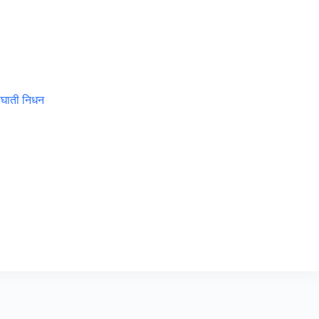
अपघाती निधन