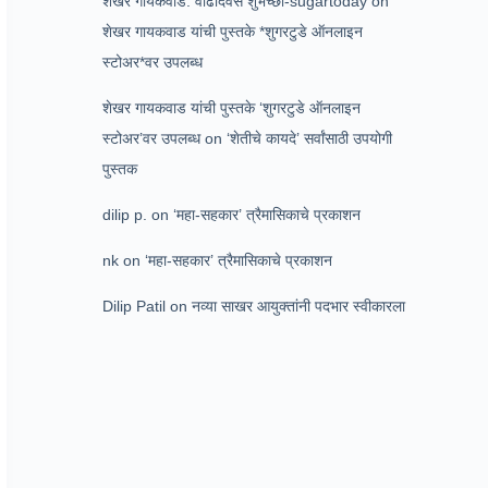
शेखर गायकवाड: वाढदिवस शुभेच्छा-sugartoday
on
शेखर गायकवाड यांची पुस्तके *शुगरटुडे ऑनलाइन
स्टोअर*वर उपलब्ध
शेखर गायकवाड यांची पुस्तके ‘शुगरटुडे ऑनलाइन
स्टोअर’वर उपलब्ध
on
‘शेतीचे कायदे’ सर्वांसाठी उपयोगी
पुस्तक
dilip p.
on
‘महा-सहकार’ त्रैमासिकाचे प्रकाशन
nk
on
‘महा-सहकार’ त्रैमासिकाचे प्रकाशन
Dilip Patil
on
नव्या साखर आयुक्तांनी पदभार स्वीकारला