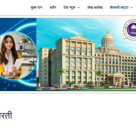
मुख्य पान
ब्लॉग
टेक न्यूज
लेख-आलेख
शेतकरी कट्टा
भरती