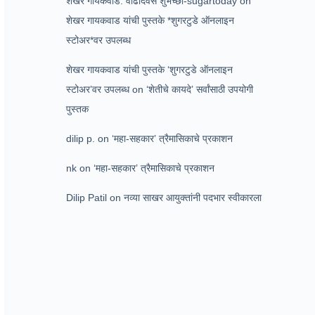
शेखर गायकवाड: वाढदिवस शुभेच्छा-sugartoday
on
शेखर गायकवाड यांची पुस्तके *शुगरटुडे ऑनलाइन
स्टोअर*वर उपलब्ध
शेखर गायकवाड यांची पुस्तके ‘शुगरटुडे ऑनलाइन
स्टोअर’वर उपलब्ध
on
‘शेतीचे कायदे’ सर्वांसाठी उपयोगी
पुस्तक
dilip p.
on
‘महा-सहकार’ त्रैमासिकाचे प्रकाशन
nk
on
‘महा-सहकार’ त्रैमासिकाचे प्रकाशन
Dilip Patil
on
नव्या साखर आयुक्तांनी पदभार स्वीकारला