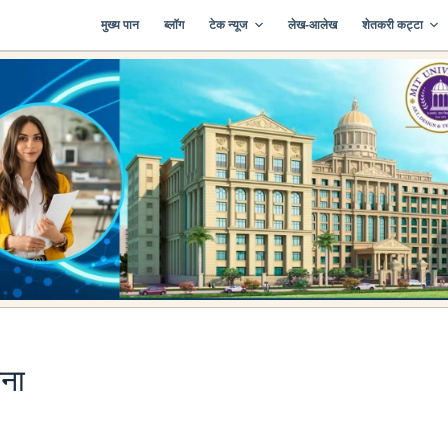
मुख्य पान
ब्लॉग
टेक न्यूज
लेख-आलेख
शेतकरी कट्टा
ना