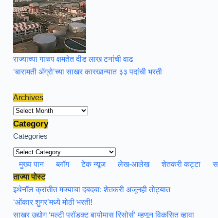
राज्याच्या गाळप क्षमतेत दीड लाख टनांची वाढ
‘बारामती ॲग्रो’च्या साखर कारखान्यात ३३ पदांची भरती
Archives
Archives
Category
Categories
मुख्य पान
ब्लॉग
टेक न्यूज
लेख-आलेख
शेतकरी कट्टा
स
ताज्या पोस्ट
इथेनॉल क्रांतीत मक्याचा दबदबा; शेतकरी अजूनही तोट्यात
‘ओंकार शुगर’मध्ये मोठी भरती!
साखर उद्योग ‘मल्टी प्रॉडक्ट बायोमास रिसोर्स’ म्हणून विकसित व्हावा