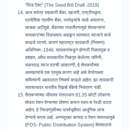
“सिड ऍक्ट” (The Seed Bill Draft -2019)
आज सर्वत्र सहकारी बँका, खाजगी, राष्ट्रीयकृत,
प्रादेशिक ग्रामीण बँका, पतपेढ्यांचे जाळे असताना,
जाचक अटींमुळे, बँकांच्या नाकर्तेपणामुळे शेतकऱ्यांना
सावकारांच्या विळख्यात अडकून भरमसाठ व्याजाने कर्ज
काढावे लागते. कारण महाराष्ट्र सावकारी (नियमन)
अधिनियम -1946. सावकरांकडुन होणारी पिळवणूक व
दशहत, अवैध सावकारीत गिळंगृत केलेल्या जमिनी,
चक्रवाढ व्याज दराची आकारणी, हे शेतकर्यांच्या
आत्महत्यांचे एक प्रमुख कारण आहे असे वेगवेगळ्या
समित्यांनी अहवालात निष्कर्ष काढले आहेत. ह्या सावकारी
व्यवसायावर भारतीय रिझर्व्ह बँकेचे नियंत्रण नाही.
शेतकऱ्यांच्या जीवावर पंतप्रधान 81.35 कोटी लोकांना
मोफत रेशन देण्याच्या घोषणा करून स्वतःच रेवडी वाटत
आहेत. हे निवडणुकीच्या पार्श्वभूमीवर आधुनिक लाच
देण्याचे रूपच आहे. अन्नसुरक्षा कायदा व रेशन व्यवस्थामुळे
(PDS- Public Distribution System) शेतमालाचे