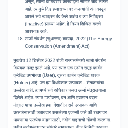
असून, त्यांना कायदेशीर कारवाईला सामोरे जावे लागत
आहे. त्यामुळे दिड हजाराच्या वर कंपन्यांनी अंग काढून
आपले सर्व उपक्रम बंद केले आहेत व त्या निष्क्रिय
(Inactive) झाल्या आहेत. हे नियम शिथिल करणे
आवश्यक आहे.
ऊर्जा संवर्धन (सुधारणा) कायदा, 2022 (The Energy
Conservation (Amendment) Act):
नुकतेच 12 डिसेंबर 2022 रोजी राज्यसभेमध्ये ऊर्जा संवर्धन
विधेयक मंजूर झाले आहे. पण त्यात एक उद्योग समूह कार्बन
क्रेडिट उपभोक्ता (User), दुसरा कार्बन क्रेडिट धारक
(Holder) आहे. पण ह्या विधयेकात उत्पादक – शेतकऱ्यांचा
उल्लेख नाही. ह्यामध्ये सर्व अधिकार फक्त ऊर्जा मंत्रालयाला
दिलेले आहेत. त्यात “पर्यावरण, वन आणि हवामान बदल”
मंत्रालयाचा उल्लेख हवा. देशातील सर्व उत्पादक आणि
उत्सर्जनासाठी जबाबदार असलेल्या एजन्सी जसे की रस्त्यावर
धावणाऱ्या प्रत्येक वाहनासाठी, नवीन वाहनाची नोंदणी करताना,
नवीन उद्योग/उत्पादन संयंत्रे उभारताना, वीज निर्मिती प्रकल्प,