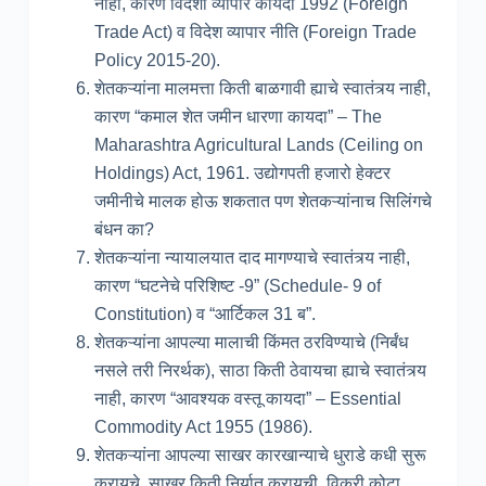
नाही, कारण विदेशी व्यापार कायदा 1992 (Foreign
Trade Act) व विदेश व्यापार नीति (Foreign Trade
Policy 2015-20).
शेतकऱ्यांना मालमत्ता किती बाळगावी ह्याचे स्वातंत्र्य नाही,
कारण “कमाल शेत जमीन धारणा कायदा” – The
Maharashtra Agricultural Lands (Ceiling on
Holdings) Act, 1961. उद्योगपती हजारो हेक्टर
जमीनीचे मालक होऊ शकतात पण शेतकऱ्यांनाच सिलिंगचे
बंधन का?
शेतकऱ्यांना न्यायालयात दाद मागण्याचे स्वातंत्र्य नाही,
कारण “घटनेचे परिशिष्ट -9” (Schedule- 9 of
Constitution) व “आर्टिकल 31 ब”.
शेतकऱ्यांना आपल्या मालाची किंमत ठरविण्याचे (निर्बंध
नसले तरी निरर्थक), साठा किती ठेवायचा ह्याचे स्वातंत्र्य
नाही, कारण “आवश्यक वस्तू कायदा” – Essential
Commodity Act 1955 (1986).
शेतकऱ्यांना आपल्या साखर कारखान्याचे धुराडे कधी सुरू
करायचे, साखर किती निर्यात करायची, विक्री कोटा,