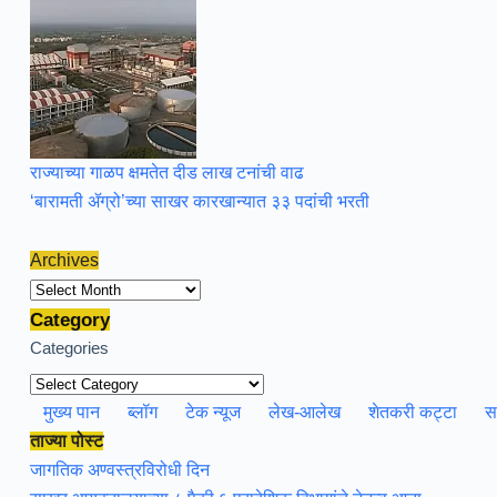
राज्याच्या गाळप क्षमतेत दीड लाख टनांची वाढ
‘बारामती ॲग्रो’च्या साखर कारखान्यात ३३ पदांची भरती
Archives
Archives
Category
Categories
मुख्य पान
ब्लॉग
टेक न्यूज
लेख-आलेख
शेतकरी कट्टा
स
ताज्या पोस्ट
जागतिक अण्वस्त्रविरोधी दिन