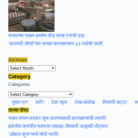
राज्याच्या गाळप क्षमतेत दीड लाख टनांची वाढ
‘बारामती ॲग्रो’च्या साखर कारखान्यात ३३ पदांची भरती
Archives
Archives
Category
Categories
मुख्य पान
ब्लॉग
टेक न्यूज
लेख-आलेख
शेतकरी कट्टा
स
ताज्या पोस्ट
गाळप हंगाम लवकर सुरू करण्यासाठी कारखान्यांची तयारी!
इथेनॉल क्रांतीत मक्याचा दबदबा; शेतकरी अजूनही तोट्यात
‘ओंकार शुगर’मध्ये मोठी भरती!