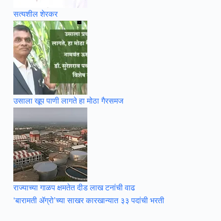
सत्यशील शेरकर
उसाला खूप पाणी लागते हा मोठा गैरसमज
राज्याच्या गाळप क्षमतेत दीड लाख टनांची वाढ
‘बारामती ॲग्रो’च्या साखर कारखान्यात ३३ पदांची भरती