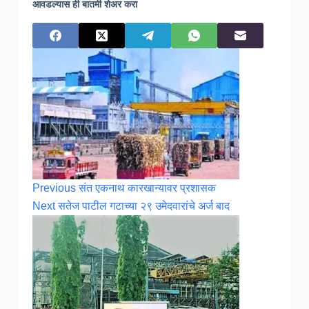
आवडल्यास ही बातमी शेअर करा
Previous
संत एकनाथ कारखान्यावर प्रशासक
Next
सतेज पाटील गटाच्या २९ उमेदवारांचे अर्ज बाद