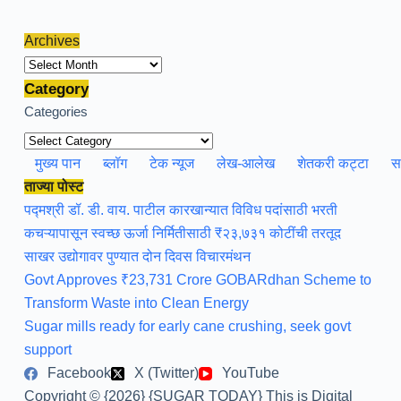
Archives
Archives
Category
Categories
मुख्य पान
ब्लॉग
टेक न्यूज
लेख-आलेख
शेतकरी कट्टा
स
ताज्या पोस्ट
पद्मश्री डॉ. डी. वाय. पाटील कारखान्यात विविध पदांसाठी भरती
कचऱ्यापासून स्वच्छ ऊर्जा निर्मितीसाठी ₹२३,७३१ कोटींची तरतूद
साखर उद्योगावर पुण्यात दोन दिवस विचारमंथन
Govt Approves ₹23,731 Crore GOBARdhan Scheme to
Transform Waste into Clean Energy
Sugar mills ready for early cane crushing, seek govt
support
Facebook
X (Twitter)
YouTube
Copyright © {2026} {SUGAR TODAY} This is Digital