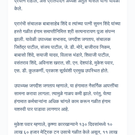
प्रयत्न राहील, असे प्रतिपादन अध्यक्ष अतुल भोसले यांनी यावेळी
केले.
प्रारंभी संचालक बाबासाहेब शिंदे व त्यांच्या पत्नी सुमन शिंदे यांच्या
हस्ते गळीत हंगाम समाप्तीनिमित्त श्री सत्यनारायण पूजा संपन्न
झाली. यावेळी उपाध्यक्ष सभासद, जगदीश जगताप, संचालक
जितेंद्र पाटील, संजय पाटील, जे. डी. मोरे, बाजीराव निकम,
बाबासो शिंदे, सयाजी यादव, विलास भंडारे, शिवाजी पाटील,
वसंतराव शिंदे, अविनाश खरात, सी. एन. देशपांडे, मुकेश पवार,
एस. डी. कुलकर्णी, प्रकाश सूर्यवंशी प्रमुख उपस्थित होते.
उपाध्यक्ष जगदीश जगताप म्हणाले, या हंगामात नैसर्गिक आपत्तींचा
सामना करावा लागला. त्यामुळे गाळप कमी झाले. परंतु, येत्या
हंगामात कर्मचाऱ्यांना अधिक चांगले काम करून गळीत हंगाम
यशस्वी पार पाडावा लागणार आहे.
मुकेश पवार म्हणाले, कृष्णा कारखान्याने १३० दिवसांमध्ये १०
लाख ६० हजार मेट्रिक टन उसाचे गळीत केले असून, ११ लाख