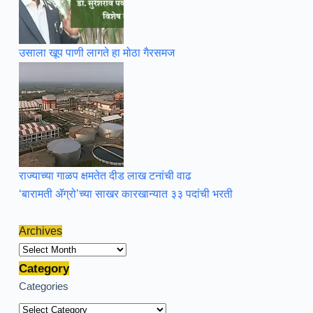
उसाला खूप पाणी लागते हा मोठा गैरसमज
राज्याच्या गाळप क्षमतेत दीड लाख टनांची वाढ
‘बारामती ॲग्रो’च्या साखर कारखान्यात ३३ पदांची भरती
Archives
Archives
Category
Categories