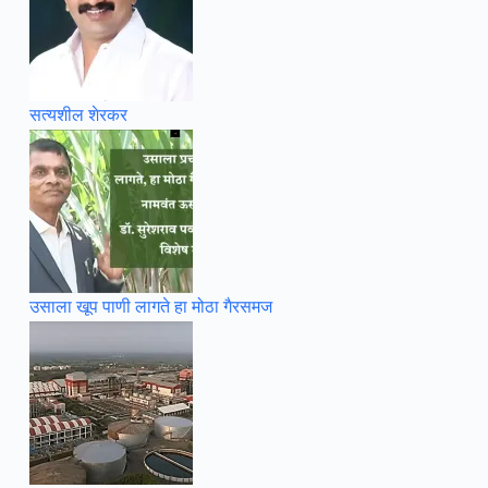
सत्यशील शेरकर
उसाला खूप पाणी लागते हा मोठा गैरसमज