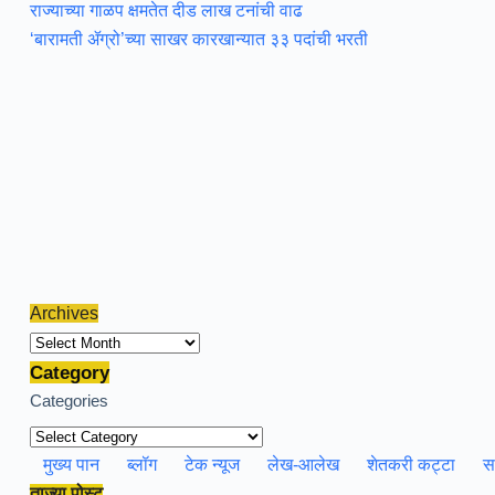
राज्याच्या गाळप क्षमतेत दीड लाख टनांची वाढ
‘बारामती ॲग्रो’च्या साखर कारखान्यात ३३ पदांची भरती
Archives
Archives
Category
Categories
मुख्य पान
ब्लॉग
टेक न्यूज
लेख-आलेख
शेतकरी कट्टा
स
ताज्या पोस्ट