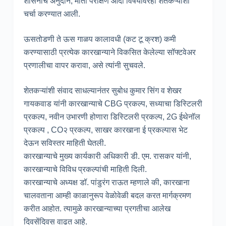
शासनाचे अनुदान, माती परीक्षण आदी विषयांवरही शेतकऱ्यांशी
चर्चा करण्यात आली.
ऊसतोडणी ते ऊस गाळप कालावधी (कट टू क्रश) कमी
करण्यासाठी प्रत्येक कारखान्याने विकसित केलेल्या सॉफ्टवेअर
प्रणालीचा वापर करावा, असे त्यांनी सुचवले.
शेतकऱ्यांशी संवाद साधल्यानंतर सुबोध कुमार सिंग व शेखर
गायकवाड यांनी कारखान्याचे CBG प्रकल्प, सध्याचा डिस्टिलरी
प्रकल्प, नवीन उभारणी होणारा डिस्टिलरी प्रकल्प, 2G ईथेनॉल
प्रकल्प , CO२ प्रकल्प, साखर कारखाना ई प्रकल्पास भेट
देऊन सविस्तर माहिती घेतली.
कारखान्याचे मुख्य कार्यकारी अधिकारी डी. एम. रासकर यांनी,
कारखान्याचे विविध प्रकल्पांची माहिती दिली.
कारखान्याचे अध्यक्ष डॉ. पांडुरंग राऊत म्हणाले की, कारखाना
चालवताना आम्ही काळानुरूप वेळोवेळी बदल करत मार्गक्रमण
करीत आहोत. त्यामुळे कारखान्याच्या प्रगतीचा आलेख
दिवसेंदिवस वाढत आहे.