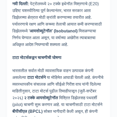
नवी दिल्ली:
पेट्रोलमध्ये २० टक्के इथेनॉल मिश्रणाचे (E20)
उद्दिष्ट यशस्वीरित्या पूर्ण केल्यानंतर, भारत सरकार आता
डिझेलच्या क्षेत्रात मोठी क्रांती करण्याच्या तयारीत आहे.
पर्यावरणाचे रक्षण आणि कच्च्या तेलाची आयात कमी करण्यासाठी
डिझेलमध्ये
‘
आयसोब्युटेनॉल’ (Isobutanol)
मिसळण्याचा
निर्णय घेण्यात आला असून, या वर्षाच्या अखेरीस त्याबाबतचा
अधिकृत आदेश निघण्याची शक्यता आहे.
टाटा मोटर्सकडून चाचणीची घोषणा
भारतातील सर्वात मोठी व्यावसायिक वाहन उत्पादक कंपनी
असलेल्या
टाटा मोटर्सने
या मोहिमेत आघाडी घेतली आहे. कंपनीचे
व्यवस्थापकीय संचालक आणि सीईओ गिरीश वाघ यांनी दिलेल्या
माहितीनुसार, टाटा मोटर्स पुढील तिमाहीपासून (जुलै-सप्टेंबर
२०२६)
२ टक्के आयसोब्युटेनॉल
मिश्रित डिझेलसह पथदर्शी
(pilot) चाचणी सुरू करणार आहे. या चाचणीसाठी टाटा मोटर्सने
बीपीसीएल (BPCL)
सोबत भागीदारी केली असून, ही कंपनी