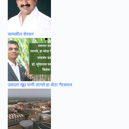
सत्यशील शेरकर
उसाला खूप पाणी लागते हा मोठा गैरसमज