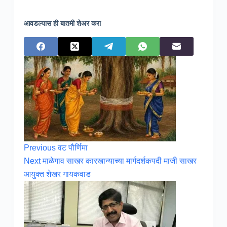
आवडल्यास ही बातमी शेअर करा
Previous
वट पौर्णिमा
Next
माळेगाव साखर कारखान्याच्या मार्गदर्शकपदी माजी साखर
आयुक्त शेखर गायकवाड