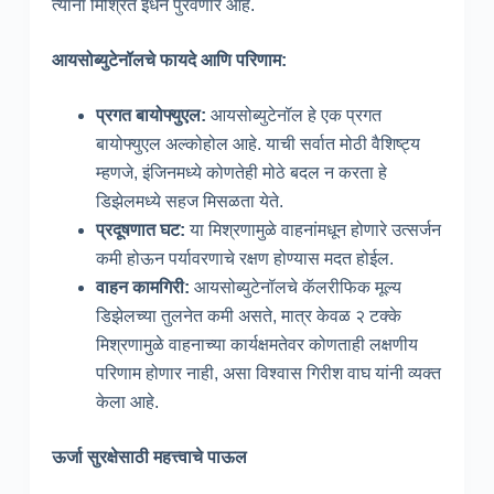
त्यांना मिश्रित इंधन पुरवणार आहे.
आयसोब्युटेनॉलचे फायदे आणि परिणाम:
प्रगत बायोफ्युएल:
आयसोब्युटेनॉल हे एक प्रगत
बायोफ्युएल अल्कोहोल आहे. याची सर्वात मोठी वैशिष्ट्य
म्हणजे, इंजिनमध्ये कोणतेही मोठे बदल न करता हे
डिझेलमध्ये सहज मिसळता येते.
प्रदूषणात घट:
या मिश्रणामुळे वाहनांमधून होणारे उत्सर्जन
कमी होऊन पर्यावरणाचे रक्षण होण्यास मदत होईल.
वाहन कामगिरी:
आयसोब्युटेनॉलचे कॅलरीफिक मूल्य
डिझेलच्या तुलनेत कमी असते, मात्र केवळ २ टक्के
मिश्रणामुळे वाहनाच्या कार्यक्षमतेवर कोणताही लक्षणीय
परिणाम होणार नाही, असा विश्वास गिरीश वाघ यांनी व्यक्त
केला आहे.
ऊर्जा सुरक्षेसाठी महत्त्वाचे पाऊल