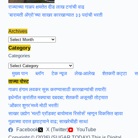
राज्याच्या गाळप क्षमतेत दीड लाख टनांची वाढ
‘बारामती ॲग्रो’च्या साखर कारखान्यात ३३ पदांची भरती
Archives
Archives
Category
Categories
मुख्य पान
ब्लॉग
टेक न्यूज
लेख-आलेख
शेतकरी कट्टा
स
ताज्या पोस्ट
गाळप हंगाम लवकर सुरू करण्यासाठी कारखान्यांची तयारी!
इथेनॉल क्रांतीत मक्याचा दबदबा; शेतकरी अजूनही तोट्यात
‘ओंकार शुगर’मध्ये मोठी भरती!
साखर उद्योग ‘मल्टी प्रॉडक्ट बायोमास रिसोर्स’ म्हणून विकसित व्हावा
गुळाच्या दरात झपाट्याने वाढ; साखरेचीही साथ!
Facebook
X (Twitter)
YouTube
Copyright © {2026} {SUGAR TODAY} This is Digital