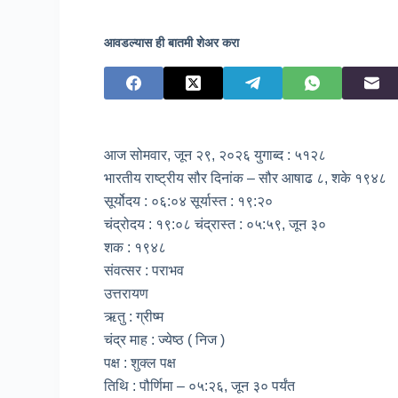
आवडल्यास ही बातमी शेअर करा
आज सोमवार, जून २९, २०२६ युगाब्द : ५१२८
भारतीय राष्ट्रीय सौर दिनांक – सौर आषाढ ८, शके १९४८
सूर्योदय : ०६:०४ सूर्यास्त : १९:२०
चंद्रोदय : १९:०८ चंद्रास्त : ०५:५९, जून ३०
शक : १९४८
संवत्सर : पराभव
उत्तरायण
ऋतु : ग्रीष्म
चंद्र माह : ज्येष्ठ ( निज )
पक्ष : शुक्ल पक्ष
तिथि : पौर्णिमा – ०५:२६, जून ३० पर्यंत