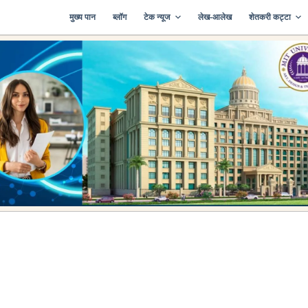
मुख्य पान
ब्लॉग
टेक न्यूज
लेख-आलेख
शेतकरी कट्टा