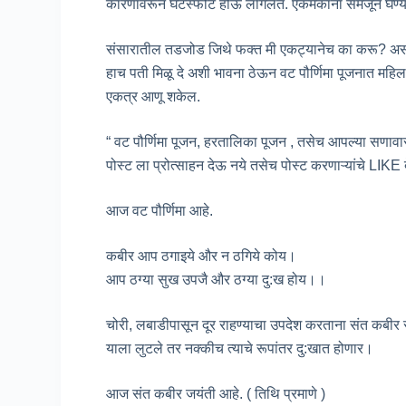
कारणांवरून घटस्फोट होऊ लागलेत. एकमेकांना समजून घेण्याच
संसारातील तडजोड जिथे फक्त मी एकट्यानेच का करू? असा 
हाच पती मिळू दे अशी भावना ठेऊन वट पौर्णिमा पूजनात महिला इच
एकत्र आणू शकेल.
“ वट पौर्णिमा पूजन, हरतालिका पूजन , तसेच आपल्या सणावार
पोस्ट ला प्रोत्साहन देऊ नये तसेच पोस्ट करणाऱ्यांचे LIKE द
आज वट पौर्णिमा आहे.
कबीर आप ठगाइये और न ठगिये कोय।
आप ठग्या सुख उपजै और ठग्या दु:ख होय।।
चोरी, लबाडीपासून दूर राहण्याचा उपदेश करताना संत कबीर सां
याला लुटले तर नक्कीच त्याचे रूपांतर दु:खात होणार।
आज संत कबीर जयंती आहे. ( तिथि प्रमाणे )