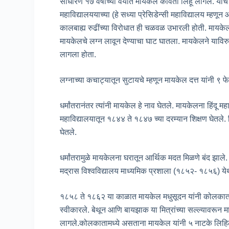
साधारण १७ वर्षांच्या वयात मायकेल कविता लिहू लागले. याच 
महाविद्यालययाच्या (हे सध्या प्रेसिडेन्सी महाविद्यालय म्हणून
कालबाह्य रुढींच्या विरोधात ही चळवळ उभारली होती. मायकेल
मायकेलचे लग्न लावून देण्याचा घाट घातला. मायकेलने याविरुद
लागला होता.
लग्नाच्या कचाट्यातून सुटायचे म्हणून मायकेल दत्त यांनी ९ फे
धर्मांतरानंतर त्यांनी मायकेल हे नाव घेतले. मायकेलना हिंदू म
महाविद्यालयातून १८४४ ते १८४७ च्या दरम्यान शिक्षण घेतले.
घेतले.
धर्मांतरामुळे मायकेलना घरातून आर्थिक मदत मिळणे बंद झा
मद्रास विश्वविद्यालय माध्यमिक प्रशाला (१८५२- १८५६) येथ
१८५८ ते १८६२ या काळात मायकेल मधुसूदन यांनी कोलकाता य
स्वीकारले. बेथून आणि बायझाक या मित्रांच्या सल्ल्यावरून म
लागले.कोलकातामध्ये असताना मायकेल यांनी ५ नाटके लिहिली,