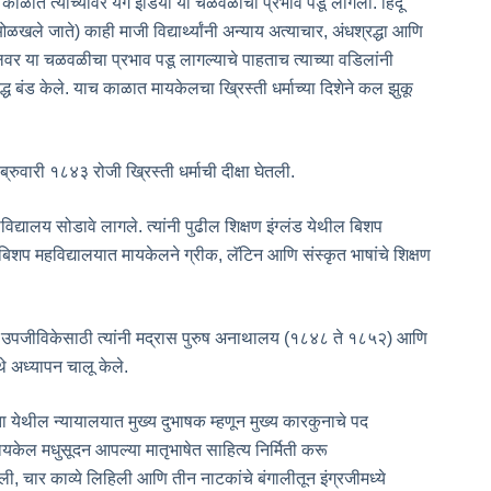
काळात त्यांच्यावर यंग इंडिया या चळवळीचा प्रभाव पडू लागला. हिंदू
 ओळखले जाते) काही माजी विद्यार्थ्यांनी अन्याय अत्याचार, अंधश्रद्धा आणि
वर या चळवळीचा प्रभाव पडू लागल्याचे पाहताच त्याच्या वडिलांनी
्ध बंड केले. याच काळात मायकेलचा ख्रिस्ती धर्माच्या दिशेने कल झुकू
ब्रुवारी १८४३ रोजी ख्रिस्ती धर्माची दीक्षा घेतली.
हाविद्यालय सोडावे लागले. त्यांनी पुढील शिक्षण इंग्लंड येथील बिशप
 बिशप महविद्यालयात मायकेलने ग्रीक, लॅटिन आणि संस्कृत भाषांचे शिक्षण
ले. उपजीविकेसाठी त्यांनी मद्रास पुरुष अनाथालय (१८४८ ते १८५२) आणि
े अध्यापन चालू केले.
ेथील न्यायालयात मुख्य दुभाषक म्हणून मुख्य कारकुनाचे पद
ायकेल मधुसूदन आपल्या मातृभाषेत साहित्य निर्मिती करू
 चार काव्ये लिहिली आणि तीन नाटकांचे बंगालीतून इंग्रजीमध्ये