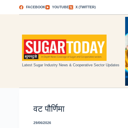
Skip
FACEBOOK
YOUTUBE
X (TWITTER)
to
content
Latest Sugar Industry News & Cooperative Sector Updates
वट पौर्णिमा
29/06/2026