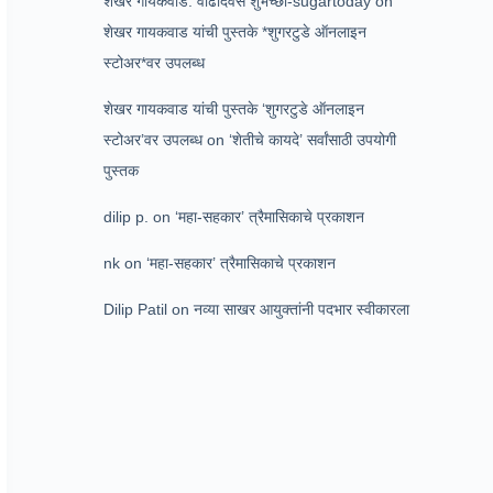
शेखर गायकवाड: वाढदिवस शुभेच्छा-sugartoday
on
शेखर गायकवाड यांची पुस्तके *शुगरटुडे ऑनलाइन
स्टोअर*वर उपलब्ध
शेखर गायकवाड यांची पुस्तके ‘शुगरटुडे ऑनलाइन
स्टोअर’वर उपलब्ध
on
‘शेतीचे कायदे’ सर्वांसाठी उपयोगी
पुस्तक
dilip p.
on
‘महा-सहकार’ त्रैमासिकाचे प्रकाशन
nk
on
‘महा-सहकार’ त्रैमासिकाचे प्रकाशन
Dilip Patil
on
नव्या साखर आयुक्तांनी पदभार स्वीकारला