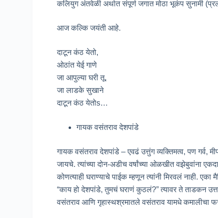
कलियुग अंतवेळी अर्थात संपूर्ण जगात मोठा भूकंप सुनामी (प
आज कल्कि जयंती आहे.
दाटून कंठ येतो,
ओठांत येई गाणे
जा आपुल्या घरी तू,
जा लाडके सुखाने
दाटून कंठ येतोs…
गायक वसंतराव देशपांडे
गायक वसंतराव देशपांडे – एवढं उत्तुंग व्यक्तिमत्व, पण गर्व
जायचे. त्यांच्या दोन-अडीच वर्षांच्या ओळखीत वझेबुवांना एक
कोणत्याही घराण्याचे पाईक म्हणून त्यांनी मिरवलं नाही. एका मै
“काय हो देशपांडे, तुमचं घराणं कुठलं?” त्यावर ते ताडकन उत
वसंतराव आणि गृहास्थश्रमातले वसंतराव यामधे कमालीचा फ