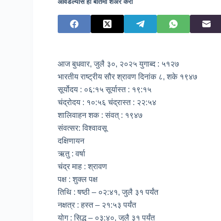
आवडल्यास ही बातमी शेअर करा
आज बुधवार, जुलै ३०, २०२५ युगाब्द : ५१२७
भारतीय राष्ट्रीय सौर श्रावण दिनांक ८, शके १९४७
सूर्योदय : ०६:१५ सूर्यास्त : १९:१५
चंद्रोदय : १०:५६ चंद्रास्त : २२:५४
शालिवाहन शक : संवत् : १९४७
संवत्सर: विश्वावसू
दक्षिणायन
ऋतु : वर्षा
चंद्र माह : श्रावण
पक्ष : शुक्ल पक्ष
तिथि : षष्ठी – ०२:४१, जुलै ३१ पर्यंत
नक्षत्र : हस्त – २१:५३ पर्यंत
योग : सिद्ध – ०३:४०, जुलै ३१ पर्यंत