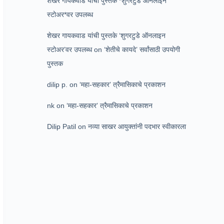
शेखर गायकवाड यांची पुस्तके *शुगरटुडे ऑनलाइन
स्टोअर*वर उपलब्ध
शेखर गायकवाड यांची पुस्तके ‘शुगरटुडे ऑनलाइन
स्टोअर’वर उपलब्ध
on
‘शेतीचे कायदे’ सर्वांसाठी उपयोगी
पुस्तक
dilip p.
on
‘महा-सहकार’ त्रैमासिकाचे प्रकाशन
nk
on
‘महा-सहकार’ त्रैमासिकाचे प्रकाशन
Dilip Patil
on
नव्या साखर आयुक्तांनी पदभार स्वीकारला