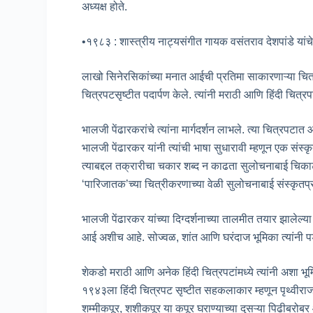
अध्यक्ष होते.
•१९८३ : शास्त्रीय नाट्यसंगीत गायक वसंतराव देशपांडे यांच
लाखो सिनेरसिकांच्या मनात आईची प्रतिमा साकारणाऱ्या चि
चित्रपटसृष्टीत पदार्पण केले. त्यांनी मराठी आणि हिंदी चित्
भालजी पेंढारकरांचे त्यांना मार्गदर्शन लाभले. त्या चित्रपटात आल्
भालजी पेंढारकर यांनी त्यांची भाषा सुधारावी म्हणून एक संस्क
त्याबद्दल तक्रारीचा चकार शब्द न काढता सुलोचनाबाई चिकाटीन
‘पारिजातक’च्या चित्रीकरणाच्या वेळी सुलोचनाबाई संस्कृतप
भालजी पेंढारकर यांच्या दिग्दर्शनाच्या तालमीत तयार झालेल
आई अशीच आहे. सोज्वळ, शांत आणि घरंदाज भूमिका त्यांनी पडद
शेकडो मराठी आणि अनेक हिंदी चित्रपटांमध्ये त्यांनी अशा भूम
१९४३ला हिंदी चित्रपट सृष्टीत सहकलाकार म्हणून पृथ्वीराज
शम्मीकपूर, शशीकपूर या कपूर घराण्याच्या दुसऱ्या पिढीबरोबर