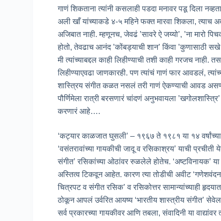
गाणं शिकताना त्यांनी कसलाही पडदा मनावर पडू दिला नव्हता. ज्
अली खाँ यांच्याकडे ४-५ महिने फक्त मारवा शिकला, त्याच अदबीन
अजिबात नाही. म्हणूनच, जेवढं ’सावरे ऐ जय्यो’, ’ना मारो प
होतो, तेवढाच आनंद ’कोंबड्याची शान’ किंवा ’कुणासाठी सख
मी त्यांच्याबद्दल काही लिहीण्याची तशी काही गरजच नाही. तसा मी
लिहीण्याएवढा जाणकारही. पण त्यांचं गाणं फार आवडलं, त्यां
शास्त्रिय संगीत कळत नसलं तरी गाणं ऐकण्याची आवड असणार्‍य
पौर्णिमेला रात्री बरसणारं चांदणं अनुभवायला ’खगोलशास्त्रि’ 
करणारं आहे….
‘कट्यार काळजात घुसली’ – १९६७ ते १९८१ या १४ वर्षांच
‘वसंतरावांच्या गायकीची जादू व रसिकाश्रय’ याची प्रचीती य
संगीत’ रसिकांच्या ओठांवर रुळलेले होतेच. ‘अष्टविनायक’ य
अस्तित्व टिकवून आहेत. कारण त्या तोडीची अवीट ‘गणेशवंदन
चित्रपट व संगीत रसिक’ व रसिकोत्तर सामान्यांच्याही हृदय
ठोकून आपलं उर्वरित आयष्य ‘भारतीय शास्त्रीय संगीत’ सेवेल
सर्व प्रकारच्या गायकीवर आणि तबला, संवादिनी या वाद्यांवर 