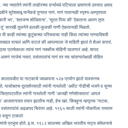
या नम्रतेने त्यांनी लाहोरच्या दर्ग्यामधे पटियाला घर्‍याणाचे उस्ताद असद
े सुरेशबाबू मानेंकडे पुण्यात गाणं. गाणं गातानाही स्पृश्य-अस्पृश्यता
िचकारी भर’, ’शतजन्म शोधिताना’, ’सुरत पिया की’ ऐकताना आपण तृप्त
े तु’ सारखी तुलनेने हलकी-फुलकी गाणी ऐकतानाही मिळतो.
 काही त्यांच्या कुटुंबाच्या परिचयाचा नाही किंवा त्यांच्या गाण्याविषयी
च्याबद्दल वाचलं आणि वाटलं की आपल्याला जे माहिती झालं ते शेअर करावं.
ा प्रत्येकाला त्यांचं गाणं नक्कीच मोहिनी घालणारं आहे. शारद
असणं गरजेचं नसतं. वसंतरावांचं गाणं तर त्या चांदण्यापेक्षाही मोहित
्या कालावधीत या नाटकाचे जवळपास ५२७ प्रयोग झाले यावरूनच
ेते. यासोबतच दूरदर्शनसाठी त्यांनी गायलेली ‘अवीट गोडीची भजने व सुगम
ा चित्रपटातील त्यांनी गायलेली गाणी ‘आजही गणेशोत्सवात’ आपलं
ा’ आजतागायत तयार झालीच नाही, हेच खरं. किंबहुना म्हणूनच ‘नाटक,
ात वसंतरावांचं अढळपद चिरंतर आहे. १९६५ साली त्यांनी नोकरीला रामराम
ा वाहून टाकलं!
त्यांचे प्रभुत्व होते. इ.स. १९८२ सालच्या अखिल भारतीय नाट्य संमेलनाचे