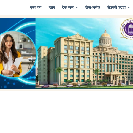
मुख्य पान
ब्लॉग
टेक न्यूज
लेख-आलेख
शेतकरी कट्टा