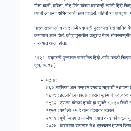
गीता बाली, बबिता, नीतू सिंग यांच्या बरोबरही त्यांनी हिं
त्यांनी आपल्या अभियानाची छाप पाडली. वहिनीच्या बांगड्या,
भारत सरकारने १९९९ मध्ये पद्मश्री पुरस्काराने सन्मानित केले
करण्यात आलं होतं. कोल्हापुरातील बाबुराव पेंटर आंतरराष्ट
करण्यात आला होता.
१९२८ : पद्मश्री पुरस्कार सन्मानित हिंदी आणि मराठी चित्रपट
जून, २०२३ )
घटना :
७६२ :खलिफा अल मन्सूरने बगदाद शहराची स्थापना 
१६२९ : इटलीतील नेपल्स शहरात भूकंपाने १०,००० जण
१९६२ : ट्रान्स कॅनडा हायवे हा सुमारे ८,०३० किमी ला
१९७१ : अपोलो १५ हे यान चंद्रावर उतरले.
२०१४ : पुणे जिल्ह्यात माळीण गावात दरड कोसळून सुम
२०२४ : केरळच्या वायनाड येथे भूस्खलन होऊन कि