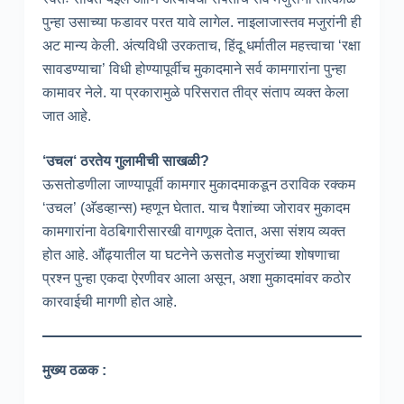
पुन्हा उसाच्या फडावर परत यावे लागेल. नाइलाजास्तव मजुरांनी ही
अट मान्य केली. अंत्यविधी उरकताच, हिंदू धर्मातील महत्त्वाचा ‘रक्षा
सावडण्याचा’ विधी होण्यापूर्वीच मुकादमाने सर्व कामगारांना पुन्हा
कामावर नेले. या प्रकारामुळे परिसरात तीव्र संताप व्यक्त केला
जात आहे.
‘
उचल
‘
ठरतेय
गुलामीची
साखळी
?
ऊसतोडणीला जाण्यापूर्वी कामगार मुकादमाकडून ठराविक रक्कम
‘उचल’ (अ‍ॅडव्हान्स) म्हणून घेतात. याच पैशांच्या जोरावर मुकादम
कामगारांना वेठबिगारीसारखी वागणूक देतात, असा संशय व्यक्त
होत आहे. औंढ्यातील या घटनेने ऊसतोड मजुरांच्या शोषणाचा
प्रश्न पुन्हा एकदा ऐरणीवर आला असून, अशा मुकादमांवर कठोर
कारवाईची मागणी होत आहे.
मुख्य ठळक :