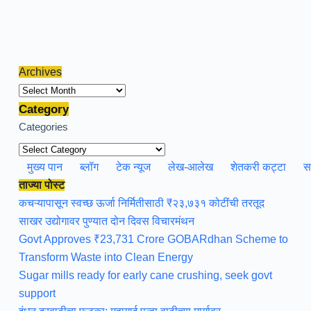
Archives
Archives
Category
Categories
मुख्य पान
ब्लॉग
टेक न्यूज
लेख-आलेख
शेतकरी कट्टा
स
ताज्या पोस्ट
कचऱ्यापासून स्वच्छ ऊर्जा निर्मितीसाठी ₹२३,७३१ कोटींची तरतूद
साखर उद्योगावर पुण्यात दोन दिवस विचारमंथन
Govt Approves ₹23,731 Crore GOBARdhan Scheme to
Transform Waste into Clean Energy
Sugar mills ready for early cane crushing, seek govt
support