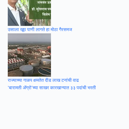
उसाला खूप पाणी लागते हा मोठा गैरसमज
राज्याच्या गाळप क्षमतेत दीड लाख टनांची वाढ
‘बारामती ॲग्रो’च्या साखर कारखान्यात ३३ पदांची भरती