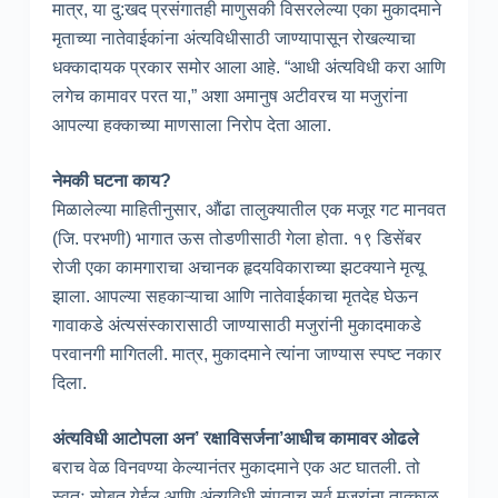
मात्र, या दु:खद प्रसंगातही माणुसकी विसरलेल्या एका मुकादमाने
मृताच्या नातेवाईकांना अंत्यविधीसाठी जाण्यापासून रोखल्याचा
धक्कादायक प्रकार समोर आला आहे. “आधी अंत्यविधी करा आणि
लगेच कामावर परत या,” अशा अमानुष अटीवरच या मजुरांना
आपल्या हक्काच्या माणसाला निरोप देता आला.
नेमकी घटना काय?
मिळालेल्या माहितीनुसार, औंढा तालुक्यातील एक मजूर गट मानवत
(जि. परभणी) भागात ऊस तोडणीसाठी गेला होता. १९ डिसेंबर
रोजी एका कामगाराचा अचानक हृदयविकाराच्या झटक्याने मृत्यू
झाला. आपल्या सहकाऱ्याचा आणि नातेवाईकाचा मृतदेह घेऊन
गावाकडे अंत्यसंस्कारासाठी जाण्यासाठी मजुरांनी मुकादमाकडे
परवानगी मागितली. मात्र, मुकादमाने त्यांना जाण्यास स्पष्ट नकार
दिला.
अंत्यविधी आटोपला अन’ रक्षाविसर्जना’आधीच कामावर ओढले
बराच वेळ विनवण्या केल्यानंतर मुकादमाने एक अट घातली. तो
स्वतः सोबत येईल आणि अंत्यविधी संपताच सर्व मजुरांना तात्काळ