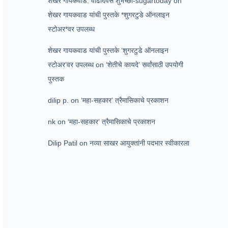
शेखर गायकवाड: वाढदिवस शुभेच्छा-sugartoday
on
शेखर गायकवाड यांची पुस्तके *शुगरटुडे ऑनलाइन
स्टोअर*वर उपलब्ध
शेखर गायकवाड यांची पुस्तके ‘शुगरटुडे ऑनलाइन
स्टोअर’वर उपलब्ध
on
‘शेतीचे कायदे’ सर्वांसाठी उपयोगी
पुस्तक
dilip p.
on
‘महा-सहकार’ त्रैमासिकाचे प्रकाशन
nk
on
‘महा-सहकार’ त्रैमासिकाचे प्रकाशन
Dilip Patil
on
नव्या साखर आयुक्तांनी पदभार स्वीकारला