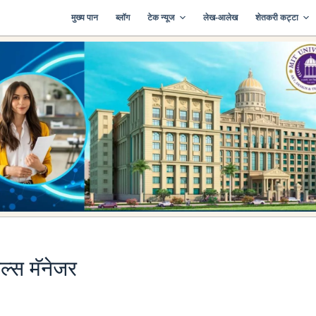
मुख्य पान
ब्लॉग
टेक न्यूज
लेख-आलेख
शेतकरी कट्टा
ल्स मॅनेजर