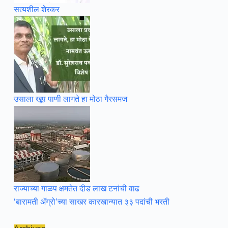
सत्यशील शेरकर
उसाला खूप पाणी लागते हा मोठा गैरसमज
राज्याच्या गाळप क्षमतेत दीड लाख टनांची वाढ
‘बारामती ॲग्रो’च्या साखर कारखान्यात ३३ पदांची भरती