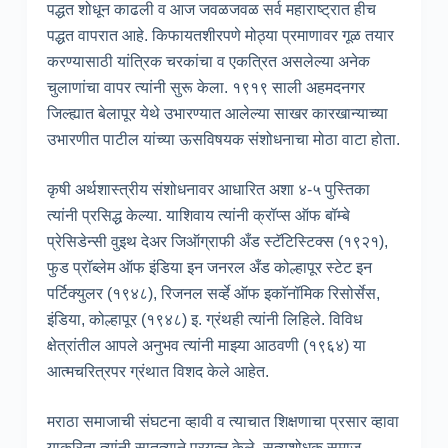
पद्धत शोधून काढली व आज जवळजवळ सर्व महाराष्ट्रात हीच
पद्धत वापरात आहे. किफायतशीरपणे मोठ्या प्रमाणावर गूळ तयार
करण्यासाठी यांत्रिक चरकांचा व एकत्रित असलेल्या अनेक
चुलाणांचा वापर त्यांनी सुरू केला. १९१९ साली अहमदनगर
जिल्ह्यात बेलापूर येथे उभारण्यात आलेल्या साखर कारखान्याच्या
उभारणीत पाटील यांच्या ऊसविषयक संशोधनाचा मोठा वाटा होता.
कृषी अर्थशास्त्रीय संशोधनावर आधारित अशा ४-५ पुस्तिका
त्यांनी प्रसिद्ध केल्या. याशिवाय त्यांनी क्रॉप्स ऑफ बॉम्बे
प्रेसिडेन्सी वुइथ देअर जिऑग्राफी अँड स्टॅटिस्टिक्स (१९२१),
फुड प्रॉब्लेम ऑफ इंडिया इन जनरल अँड कोल्हापूर स्टेट इन
पर्टिक्युलर (१९४८), रिजनल सर्व्हे ऑफ इकाॅनॉमिक रिसोर्सेस,
इंडिया, कोल्हापूर (१९४८) इ. ग्रंथही त्यांनी लिहिले. विविध
क्षेत्रांतील आपले अनुभव त्यांनी माझ्या आठवणी (१९६४) या
आत्मचरित्रपर ग्रंथात विशद केले आहेत.
मराठा समाजाची संघटना व्हावी व त्याचात शिक्षणाचा प्रसार व्हावा
याकरिता त्यांनी सातत्याने प्रयत्न केले. सत्यशोधक समाज,