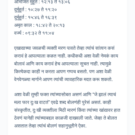
अभिजित मुहूर्त : १२:१३ ते १३:०६
दुर्मुहूर्त : १०:२७ ते ११:२०
दुर्मुहूर्त : १५:४६ ते १६:३९
अमृत काल : १८:४२ ते २०:१३
वर्ज्य : ०९:३२ ते ११:०४
एखाद्याच्या जवळची व्यक्ती मरण पावते तेव्हा त्यांचं सांत्वन कसं
करावं हे आपल्याला कळत नाही. कधीकधी अशा वेळी नेमकं काय
बोलावं आणि काय करावं हेच आपल्याला सुचत नाही. त्यामुळे
कित्येकदा काही न करता आपण गप्पच बसतो. पण अशा वेळी
वेगवेगळ्या मार्गाने आपण त्यांची व्यावहारिक मदत करू शकतो.
अशा वेळी तुम्ही फक्त त्यांच्यासोबत असणं आणि “जे झालं त्याचं
मला फार दुःख वाटतं” एवढे शब्द बोलणंही पुरेसं असतं. काही
संस्कृतीत, दुःखी व्यक्तीला मिठी मारणं किंवा त्यांच्या खांद्यावर हात
ठेवणं यानेही त्यांच्याबद्दल काळजी दाखवली जाते. जेव्हा ते बोलत
असतात तेव्हा त्यांचं बोलणं सहानुभूतीने ऐका.