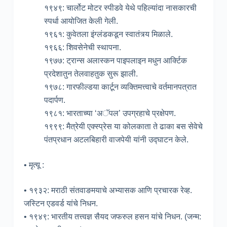
१९४९: चार्लोट मोटर स्पीडवे येथे पहिल्यांदा नासकारची
स्पर्धा आयोजित केली गेली.
१९६१: कुवेतला इंग्लंडकडून स्वातंत्र्य मिळाले.
१९६६: शिवसेनेची स्थापना.
१९७७: ट्रान्स अलास्कन पाइपलाइन मधुन आर्क्टिक
प्रदेशातुन तेलवाहतुक सुरू झाली.
१९७८: गारफील्डया कार्टून व्यक्तिमत्त्वाचे वर्तमानपत्रात
पदार्पण.
१९८१: भारताच्या ‘अॅपल’ उपग्रहाचे प्रक्षेपण.
१९९९: मैत्रेयी एक्स्प्रेस या कोलकाता ते ढाका बस सेवेचे
पंतप्रधान अटलबिहारी वाजपेयी यांनी उद्घाटन केले.
• मृत्यू :
• १९३२: मराठी संतवाङमयाचे अभ्यासक आणि प्रचारक रेव्ह.
जस्टिन एडवर्ड यांचे निधन.
• १९४९: भारतीय तत्त्वज्ञ सैयद जफरुल हसन यांचे निधन. (जन्म: