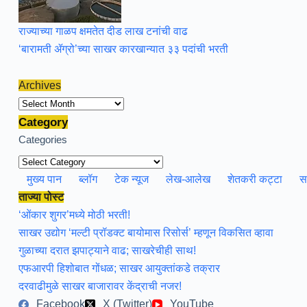
राज्याच्या गाळप क्षमतेत दीड लाख टनांची वाढ
‘बारामती ॲग्रो’च्या साखर कारखान्यात ३३ पदांची भरती
Archives
Archives
Category
Categories
मुख्य पान
ब्लॉग
टेक न्यूज
लेख-आलेख
शेतकरी कट्टा
स
ताज्या पोस्ट
‘ओंकार शुगर’मध्ये मोठी भरती!
साखर उद्योग ‘मल्टी प्रॉडक्ट बायोमास रिसोर्स’ म्हणून विकसित व्हावा
गुळाच्या दरात झपाट्याने वाढ; साखरेचीही साथ!
एफआरपी हिशोबात गोंधळ; साखर आयुक्तांकडे तक्रार
दरवाढीमुळे साखर बाजारावर केंद्राची नजर!
Facebook
X (Twitter)
YouTube