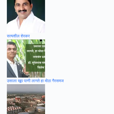
सत्यशील शेरकर
उसाला खूप पाणी लागते हा मोठा गैरसमज