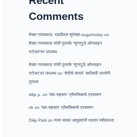
Recent
Comments
शेखर गायकवाड: वाढदिवस शुभेच्छा-sugartoday
on
शेखर गायकवाड यांची पुस्तके *शुगरटुडे ऑनलाइन
स्टोअर*वर उपलब्ध
शेखर गायकवाड यांची पुस्तके ‘शुगरटुडे ऑनलाइन
स्टोअर’वर उपलब्ध
on
‘शेतीचे कायदे’ सर्वांसाठी उपयोगी
पुस्तक
dilip p.
on
‘महा-सहकार’ त्रैमासिकाचे प्रकाशन
nk
on
‘महा-सहकार’ त्रैमासिकाचे प्रकाशन
Dilip Patil
on
नव्या साखर आयुक्तांनी पदभार स्वीकारला