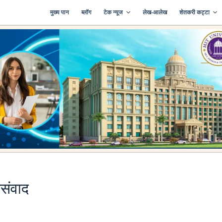
मुख्य पान
ब्लॉग
टेक न्यूज
लेख-आलेख
शेतकरी कट्टा
िसंवाद