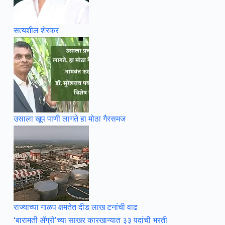
सत्यशील शेरकर
उसाला खूप पाणी लागते हा मोठा गैरसमज
राज्याच्या गाळप क्षमतेत दीड लाख टनांची वाढ
‘बारामती ॲग्रो’च्या साखर कारखान्यात ३३ पदांची भरती