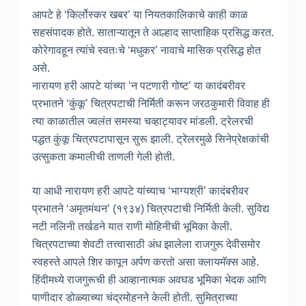
आपटे हे ‘किर्लोस्कर खबर’ या नियतकालिकाचे काही काळ
सहसंपादक होते. साताऱ्यातून ते आल्हाद साप्ताहिक प्रसिद्ध करत.
कोरेगावहून त्यांचे स्वतःचे ‘मधुकर’ नावाचे मासिक प्रसिद्ध होत
असे.
नारायण हरी आपटे यांच्या ‘न पटणारी गोष्ट’ या कादंबरीवर
प्रभातने ‘कुंकू’ चित्रपटाची निर्मिती करून जरठकुमारी विवाह ही
त्या काळातील ज्वलंत समस्या चव्हाट्यावर मांडली. ट्रेलरची
पद्धत कुंकू चित्रपटापासून सुरू झाली. ट्रेलरमुळे सिनेप्रेक्षकांची
उत्सुकता कमालीची ताणली गेली होती.
या आधी नारायण हरी आपटे यांच्याच ‘भाग्यश्री’ कादंबरीवर
प्रभातने ‘अमृतमंथन’ (१९३४) चित्रपटाची निर्मिती केली. सुविद्य
नटी नलिनी तर्खडने यात राणी मोहिनीची भूमिका केली.
चित्रपटाच्या शेवटी तत्त्वासाठी अंध झालेला राजगुरू देवीसमोर
स्वहस्ते आपले शिर कापून अर्पण करतो असा क्लायमॅक्स आहे.
हिंदीमध्ये राजगुरूची ही आव्हानात्मक अवघड भूमिका भेदक आणि
पाणीदार डोळ्याच्या चंद्रमोहनने केली होती. सुमित्राच्या