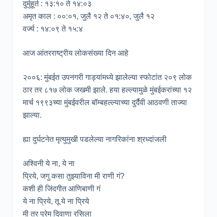
दुर्मुहूर्त : १३:१० ते १४:०३
अमृत काल : ००:०१, जुलै १२ ते ०१:४०, जुलै १२
वर्ज्य : १४:०९ ते १५:४
आज आंतरराष्ट्रीय लोकसंख्या दिन आहे
२००६: मुंबईत उपनगरी गाड्यांमध्ये झालेल्या स्फोटांत २०९ लोक
ठार तर ८१७ लोक जखमी झाले. हया हल्ल्यामुळे मुंबईकरांच्या १२
मार्च १९९३च्या मुंबईवरील बॉम्बहल्ल्याच्या दुर्दैवी आठवणी ताज्या
झाल्या.
ह्या दुर्घटनेत मृत्युमुखी पडलेल्या नागरिकांना श्रध्दांजली
अश्विनी ये ना, ये ना
प्रिये, जगु कसा तुझ्याविना मी राणी गं?
कशी ही जिंदगीत आणिबाणी गं
ये ना प्रिये, तू ये ना प्रिये
मी तर प्रेम दिवाणा रसिला