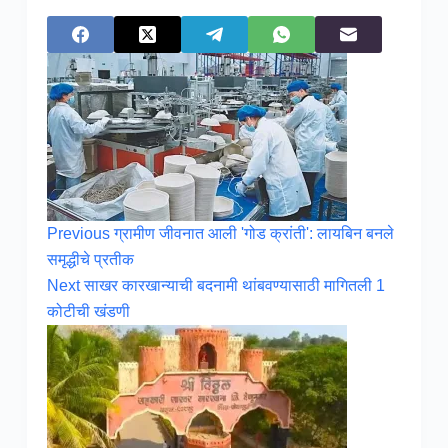
Previous
ग्रामीण जीवनात आली 'गोड क्रांती': लायबिन बनले
समृद्धीचे प्रतीक
Next
साखर कारखान्याची बदनामी थांबवण्यासाठी मागितली 1
कोटीची खंडणी