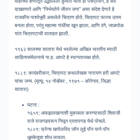
मोहाच्या क्षणातून उद्भवलेला कुमारी माता हा पेचप्रसंग, हे सर्व
दाखवणारे आणि “निर्भयतेने जीवन जगा” असा संदेश देणारे हे
राजकीय पार्श्वभूमी असलेले चित्रण होते. चित्रपट फारच उत्तम
बनला होता, परंतु महात्मा गांधींचा खून झाला, आणि दंगे, जाळपोळ
यांत चित्रपटाची वाताहत झाली.
१९६२ सालच्या सातारा येथे भरलेल्या अखिल भारतीय मराठी
साहित्यसंमेलनाचे ना.ह. आपटे हे स्वागताध्यक्ष होते.
१८८९: कादंबरीकार, चित्रपट कथालेखक नारायण हरी आपटे
यांचा जन्म. (मृत्यू: १४ नोव्हेंबर , १९७१ – कोरेगाव, जिल्हा
सातारा)
घटना :
१६५९: अफझलखानाशी मुकाबला करण्यासाठी शिवाजी
राजे राजगडवरून निघून प्रतापगड येथे पोचले.
१८०१: फ्रेन्च खगोलविद जॉन लुई पॉन याने पॉन
धूमकेतूचा शोध लावला.