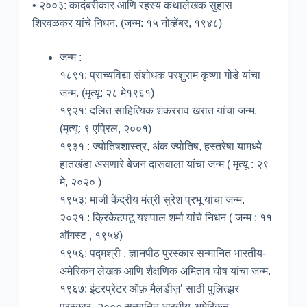
• २००३: कादंबरीकार आणि रहस्य कथालेखक सुहास
शिरवळकर यांचे निधन. (जन्म: १५ नोव्हेंबर, १९४८)
जन्म :
१८९१: प्राच्यविद्या संशोधक परशुराम कृष्णा गोडे यांचा
जन्म. (मृत्यू: २८ मे१९६१)
१९२१: दलित साहित्यिक शंकरराव खरात यांचा जन्म.
(मृत्यू: ९ एप्रिल, २००१)
१९३१ : ज्योतिषशास्त्र, अंक ज्योतिष, हस्तरेषा यामध्ये
हातखंडा असणारे बेजन दारूवाला यांचा जन्म ( मृत्यू : २९
मे, २०२० )
१९५३: माजी केंद्रीय मंत्री सुरेश प्रभू यांचा जन्म.
२०२१ : क्रिकेटपटू यशपाल शर्मा यांचे निधन ( जन्म : ११
ऑगस्ट , १९५४)
१९५६: पद्मश्री , ज्ञानपीठ पुरस्कार सन्मानित भारतीय-
अमेरिकन लेखक आणि शैक्षणिक अमिताव घोष यांचा जन्म.
१९६७: इंटरप्रेटर ऑफ़ मैलडीज़’ साठी पुलित्झर
पुरस्कार- २००० सन्मानित भारतीय-अमेरिकन