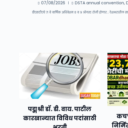
07/08/2026
DSTA annual convention
,
डीएसटीएचे ७१ वे वार्षिक अधिवेशन ८ व ९ ऑगस्ट रोजी होणार ; देशभरातील साखर
पद्मश्री डॉ. डी. वाय. पाटील
कचऱ्
कारखान्यात विविध पदांसाठी
निर्मि
भरती