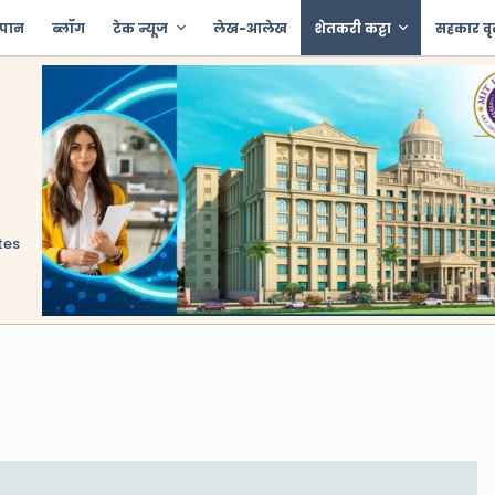
 पान
ब्लॉग
टेक न्यूज
लेख-आलेख
शेतकरी कट्टा
सहकार वृ
tes