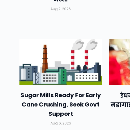
Aug 7, 2026
Sugar Mills Ready For Early
इंध
Cane Crushing, Seek Govt
महागाई 
Support
Aug 6, 2026