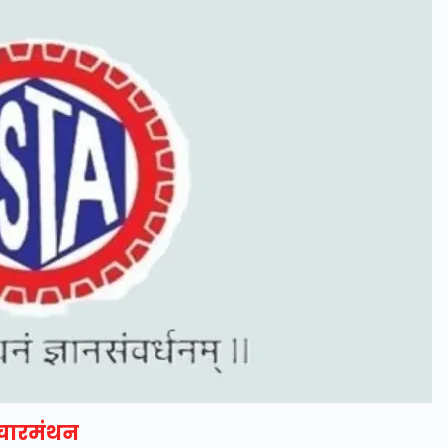
िचारमंथन