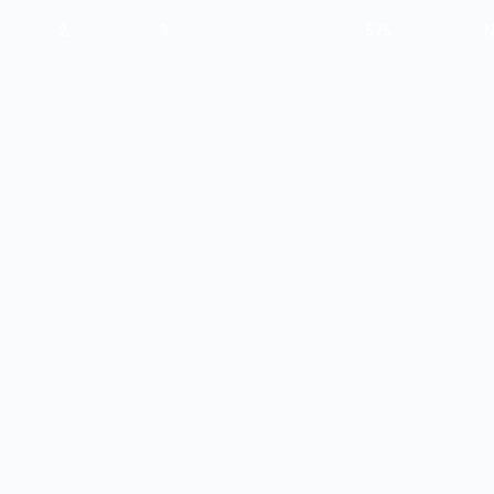
2
3
…
575
N