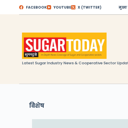
Skip
FACEBOOK
YOUTUBE
X (TWITTER)
मुख्य
to
content
Latest Sugar Industry News & Cooperative Sector Upda
विशेष