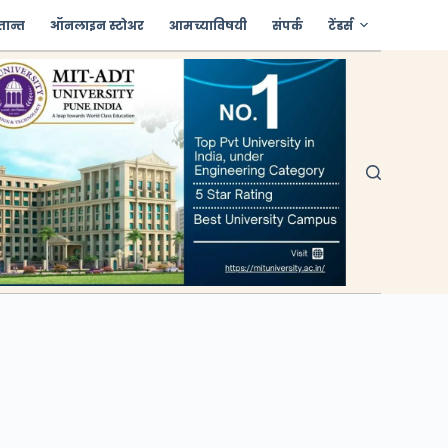
तान्त
ऑनलाइन स्टोअर
आमच्याविषयी
संपर्क
टेंडर्स