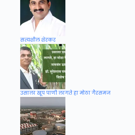
सत्यशील शेरकर
उसाला खूप पाणी लागते हा मोठा गैरसमज