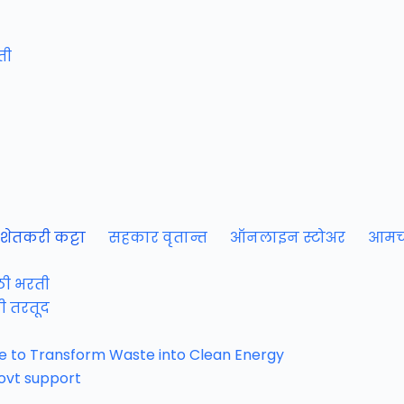
ती
शेतकरी कट्टा
सहकार वृतान्त
ऑनलाइन स्टोअर
आमच्
ाठी भरती
ची तरतूद
 to Transform Waste into Clean Energy
govt support