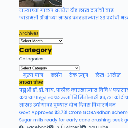
राज्याच्या गाळप क्षमतेत दीड लाख टनांची वाढ
‘बारामती ॲग्रो’च्या साखर कारखान्यात ३३ पदांची भर
Archives
Archives
Category
Categories
मुख्य पान
ब्लॉग
टेक न्यूज
लेख-आलेख
ताज्या पोस्ट
पद्मश्री डॉ. डी. वाय. पाटील कारखान्यात विविध पदांस
कचऱ्यापासून स्वच्छ ऊर्जा निर्मितीसाठी ₹२३,७३१ कोटीं
साखर उद्योगावर पुण्यात दोन दिवस विचारमंथन
Govt Approves ₹23,731 Crore GOBARdhan Scheme
Sugar mills ready for early cane crushing, seek 
Facebook
X (Twitter)
YouTube