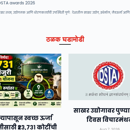
DSTA awards 2026
 तज्ज्ञ, उद्योगजक आणि धोरणकर्त्यांची उपस्थिती पुणे : देशातील साखर उद्योग, इथेनॉल, जैवऊर्जा आणि 
ठळक घडामोडी
साखर उद्योगावर पुण्य
यापासून स्वच्छ ऊर्जा
दिवस विचारमंथ
तीसाठी ₹२३,७३१ कोटींची
Aug 7, 2026