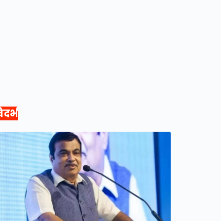
िदर्भ