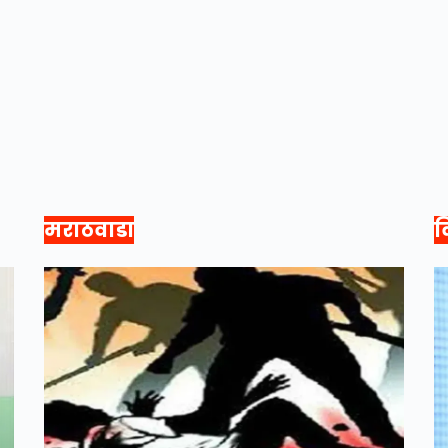
मराठवाडा
व