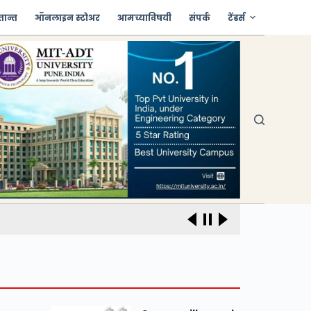
तान्त
ऑनलाइन स्टोअर
आमच्याविषयी
संपर्क
टेंडर्स