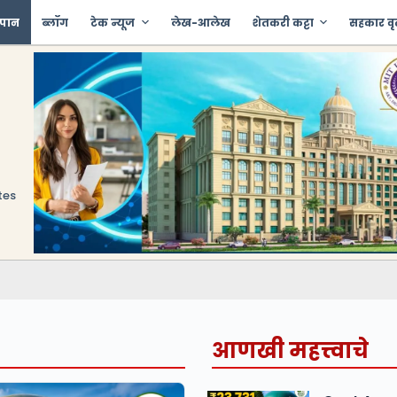
 पान
ब्लॉग
टेक न्यूज
लेख-आलेख
शेतकरी कट्टा
सहकार वृ
tes
आणखी महत्त्वाचे