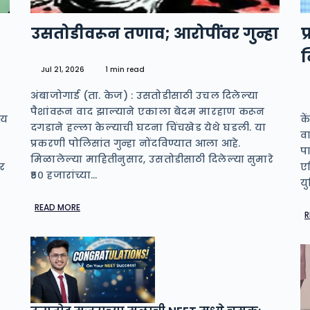
उसतोडीवरून तणाव; आरोपींवर गुन्हा
प
Jul 21, 2026
1 min read
अंबाजोगाई (ता. केज) : उसतोडीसाठी उचल दिलेल्या
पैशांवरून वाद झाल्याने एकाला बेदम मारहाण करून
लय
के
दगडाने हल्ला केल्याची घटना चिंचखेड येथे घडली. या
वा
प्रकरणी पोलिसांत गुन्हा नोंदविण्यात आला आहे.
प
मिळालेल्या माहितीनुसार, उसतोडीसाठी दिलेल्या सुमारे
ार
ए
₹५० हजारांच्या…
य
READ MORE
R