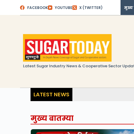
Skip
FACEBOOK
YOUTUBE
X (TWITTER)
मुख्य
to
content
Latest Sugar Industry News & Cooperative Sector Upda
LATEST NEWS
मुख्य बातम्या