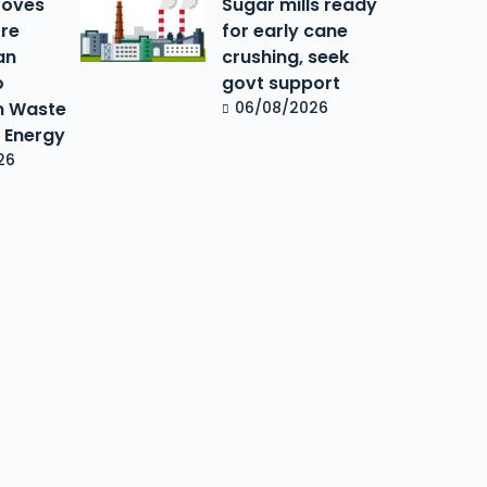
roves
Sugar mills ready
ore
for early cane
an
crushing, seek
o
govt support
m Waste
06/08/2026
n Energy
26