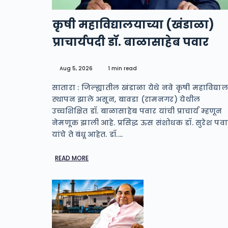
कृषी महाविद्यालयाच्या (खंडाळा)
प्राचार्यपदी डॉ. बाळासाहेब पवार
Aug 5, 2026
1 min read
सातारा : जिल्ह्यातील खंडाळा येथे नवे कृषी महाविद्या
स्थापन झाले असून, बावडा (रामनगर) येथील
उच्चशिक्षित डॉ. बाळासाहेब पवार यांची प्राचार्य म्हणून
नेमणूक झाली आहे. प्रसिद्ध ऊस संशोधक डॉ. सुरेश पव
यांचे ते बंधू आहेत. डॉ.…
READ MORE