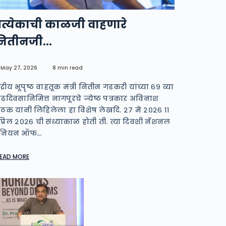
्रत्येकाची काळजी वाहणारे
नितीनजी…
May 27, 2026
8 min read
ंद्रीय भूपृष्ठ वाहतूक मंत्री नितीन गडकरी यांच्या ६९ व्या
ढदिवसानिमित्त नागपूरचे ज्येष्ठ पत्रकार अविनाश
ाठक यांनी लिहिलेला हा विशेष लेखदि. २७ मे २०२६ ११
प्रिल २०२६ ची संध्याकाळ होती ती. त्या दिवशी नॅशनल
ुनियन ऑफ…
EAD MORE