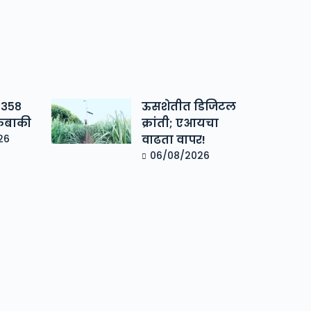
 ३५८
ऊसशेतीत डिजिटल
कबाकी
क्रांती; एआयचा
26
वाढता वापर!
06/08/2026