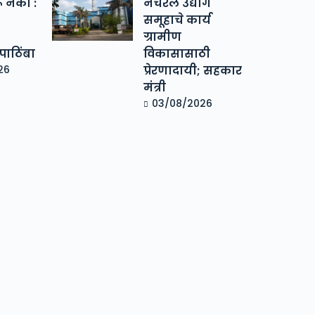
ू नका :
नॅचरल उद्योग
समूहाचे कार्य
ग्रामीण
ाठिंबा
विकासासाठी
26
प्रेरणादायी; सहकार
मंत्री
03/08/2026