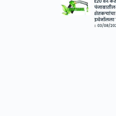
E20 बंद कर
पंजाबातील
शेतकऱ्यांचा
इथेनॉलला प
03/08/20