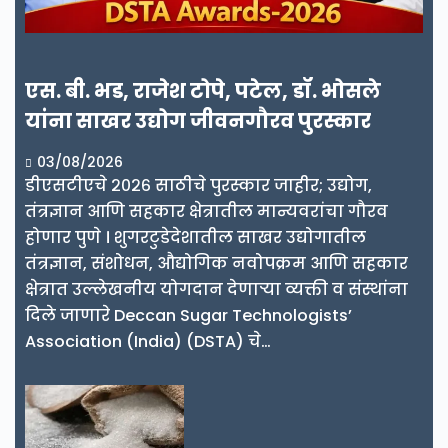
एस. बी. भड, राजेश टोपे, पटेल, डॉ. भोसले
यांना साखर उद्योग जीवनगौरव पुरस्कार
03/08/2026
डीएसटीएचे २०२६ साठीचे पुरस्कार जाहीर; उद्योग,
तंत्रज्ञान आणि सहकार क्षेत्रातील मान्यवरांचा गौरव
होणार पुणे । शुगरटुडेदेशातील साखर उद्योगातील
तंत्रज्ञान, संशोधन, औद्योगिक नवोपक्रम आणि सहकार
क्षेत्रात उल्लेखनीय योगदान देणाऱ्या व्यक्ती व संस्थांना
दिले जाणारे Deccan Sugar Technologists’
Association (India) (DSTA) चे…