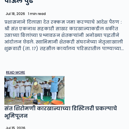
पाऊल पुढे
Jul 18, 2026
1 min read
प्रशासनाने दिलासा देत रक्कम जमा करण्याचे आदेश पैठण :
श्री संत एकनाथ सहकारी साखर कारखान्याकडील थकीत
उसाच्या बिलांच्या प्रश्नावरून शेतकऱ्यांनी अनोख्या पद्धतीने
आंदोलन छेडले. स्वाभिमानी शेतकरी संघटनेच्या नेतृत्वाखाली
शुक्रवारी (ता. १७) तहसील कार्यालय परिसरातील पाण्याच्या…
READ MORE
संत शिरोमणी कारखान्याच्या डिस्टिलरी प्रकल्पाचे
भूमिपूजन
Jul 15, 2026