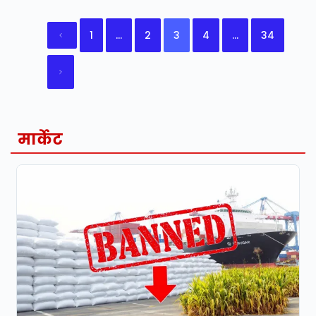
1
…
2
3
4
…
34
मार्केट