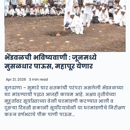
भेंडवळची भविष्यवाणी : जूनमध्ये
मुसळधार पाऊस, महापूर येणार
Apr 21, 2026
3 min read
बुलढाणा – सुमारे चार शतकांची परंपरा असलेली भेंडवळच्या
घट मांडण्याची पद्धत आजही कायम आहे. अक्षय तृतीयेच्या
मुहूर्तावर सूर्यास्ताच्या वेळी घटमांडणी करण्यात आली व
दुसऱ्या दिवशी सकाळी सूर्योदयावेळी या घटमांडणीचे निरीक्षण
करून वर्षभराचे पीक पाणी पाऊस…