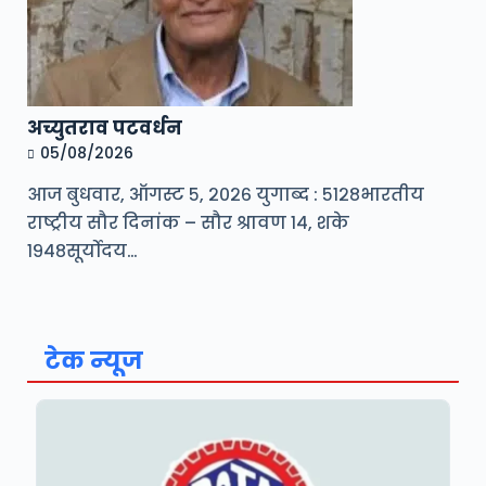
अच्युतराव पटवर्धन
05/08/2026
आज बुधवार, ऑगस्ट ५, २०२६ युगाब्द : ५१२८भारतीय
राष्ट्रीय सौर दिनांक – सौर श्रावण १४, शके
१९४८सूर्योदय…
टेक न्यूज