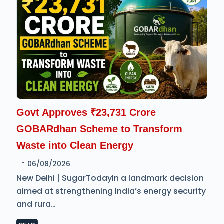
Govt Approves ₹23,731 Crore
GOBARdhan Scheme to Transform
Waste into Clean Energy
06/08/2026
New Delhi | SugarTodayIn a landmark decision
aimed at strengthening India’s energy security
and rura…