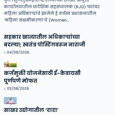
पुणे । शुगरटुडेमहाराष्ट्र राज्याच्या साखर आयुक्त
कार्यालयातील प्रादेशिक सहसंचालक (RJD) पदांवर
महिला अधिकाऱ्यांचे झालेले हे वर्चस्व प्रशासनातील
‘महिला सक्षमीकरणा’चे (Women…
सहकार खात्यातील अधिकाऱ्यांच्या
बदल्या; स्वतंत्र पोस्टिंगवरून नाराजी
04/08/2026
कर्जमुक्ती योजनेसाठी ई-केवायसी
पूर्णपणे मोफत
03/08/2026
साखर उद्योगातील ‘दादा’