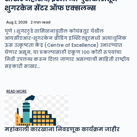
शुगरकेन सेंटर ऑफ एक्सलन्स
Aug 2, 2026
2 min read
पुणे । शुगरटुडे तामिळनाडूतील कोयंबतूर येथील
आयसीएआर-शुगरकेन ब्रीडिंग इन्स्टिट्यूटमध्ये अत्याधुनिक
ऊस उत्कृष्टता केंद्र (Centre of Excellence) उभारण्यात
येणार असून, या प्रकल्पासाठी एकूण १०० कोटी रुपयांचा
निधी उपलब्ध करून दिला जाणार असल्याची माहिती राष्ट्रीय
सहकारी साखर…
READ MORE
महांकाली कारखाना निवडणूक कार्यक्रम जाहीर