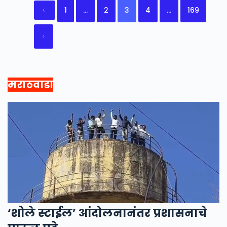
1
…
2
3
4
…
169
मराठवाडा
‘शोले स्टाईल’ आंदोलनानंतर प्रशासनाचे