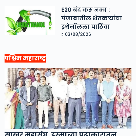
E20 बंद करू नका :
पंजाबातील शेतकऱ्यांचा
इथेनॉलला पाठिंबा
03/08/2026
पश्चिम महाराष्ट्र
साखर महासंघ, इस्माच्या पुढाकारातून