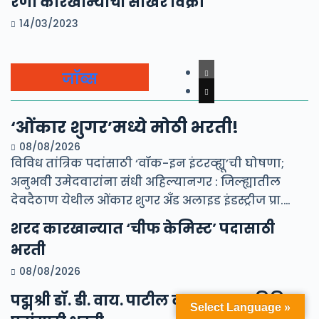
रेणा कारखान्याची साखर विक्री
14/03/2023
जॉब्स
‘ओंकार शुगर’मध्ये मोठी भरती!
08/08/2026
विविध तांत्रिक पदांसाठी ‘वॉक-इन इंटरव्ह्यू’ची घोषणा;
अनुभवी उमेदवारांना संधी अहिल्यानगर : जिल्ह्यातील
देवदैठाण येथील ओंकार शुगर अँड अलाइड इंडस्ट्रीज प्रा.…
शरद कारखान्यात ‘चीफ केमिस्ट’ पदासाठी
भरती
08/08/2026
पद्मश्री डॉ. डी. वाय. पाटील कारखान्यात विविध
Select Language »