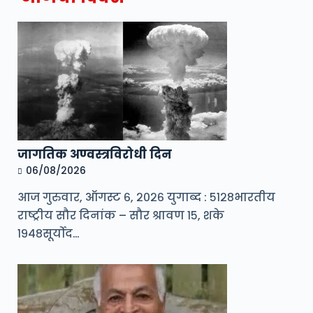
जागतिक अण्वस्त्रविरोधी दिन
06/08/2026
आज गुरुवार, ऑगस्ट ६, २०२६ युगाब्द : ५१२८भारतीय
राष्ट्रीय सौर दिनांक – सौर श्रावण १५, शके
१९४८सूर्योद…