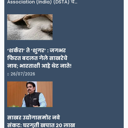
Association (India) (DSTA) चे…
‘शर्करा’ ते ‘शुगर’ : जगभर
फिरत बदलत गेले साखरेचे
नाव; भारताशी आहे थेट नाते!
26/07/2026
साखर उद्योगासमोर नवे
संकट: घरगुती खपात २० लाख