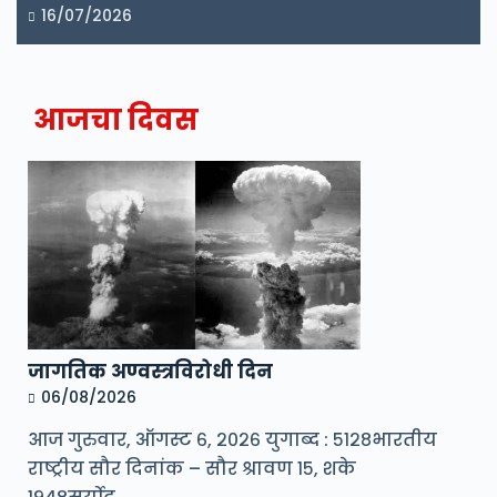
16/07/2026
आजचा दिवस
जागतिक अण्वस्त्रविरोधी दिन
06/08/2026
आज गुरुवार, ऑगस्ट ६, २०२६ युगाब्द : ५१२८भारतीय
राष्ट्रीय सौर दिनांक – सौर श्रावण १५, शके