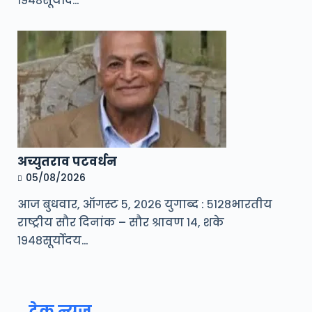
१९४८सूर्योद…
अच्युतराव पटवर्धन
05/08/2026
आज बुधवार, ऑगस्ट ५, २०२६ युगाब्द : ५१२८भारतीय
राष्ट्रीय सौर दिनांक – सौर श्रावण १४, शके
१९४८सूर्योदय…
टेक न्यूज