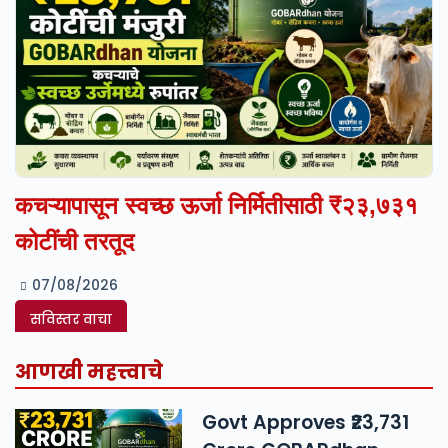
कचऱ्यापासून स्वच्छ ऊर्जा निर्मितीसाठी ₹२३,७३१
कोटींची तरतूद
07/08/2026
सविस्तर वाचा
आणखी महत्त्वाचे
Govt Approves ₹23,731