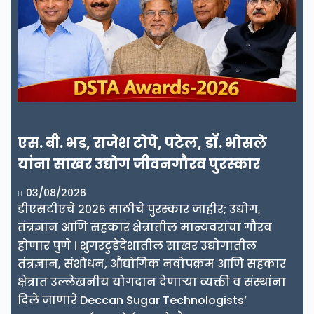
एस. बी. भड, राजेश टोपे, पटेल, डॉ. भोसले
यांना साखर उद्योग जीवनगौरव पुरस्कार
03/08/2026
डीएसटीएचे २०२६ साठीचे पुरस्कार जाहीर; उद्योग,
तंत्रज्ञान आणि सहकार क्षेत्रातील मान्यवरांचा गौरव
होणार पुणे । शुगरटुडेदेशातील साखर उद्योगातील
तंत्रज्ञान, संशोधन, औद्योगिक नवोपक्रम आणि सहकार
क्षेत्रात उल्लेखनीय योगदान देणाऱ्या व्यक्ती व संस्थांना
दिले जाणारे Deccan Sugar Technologists’