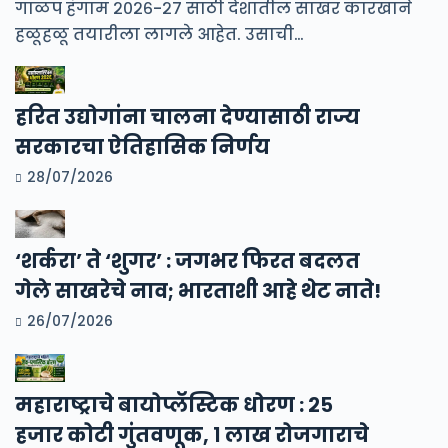
गाळप हंगाम २०२६-२७ साठी देशातील साखर कारखाने
हळूहळू तयारीला लागले आहेत. उसाची…
हरित उद्योगांना चालना देण्यासाठी राज्य
सरकारचा ऐतिहासिक निर्णय
28/07/2026
‘शर्करा’ ते ‘शुगर’ : जगभर फिरत बदलत
गेले साखरेचे नाव; भारताशी आहे थेट नाते!
26/07/2026
महाराष्ट्राचे बायोप्लॅस्टिक धोरण : २५
हजार कोटी गुंतवणूक, १ लाख रोजगाराचे