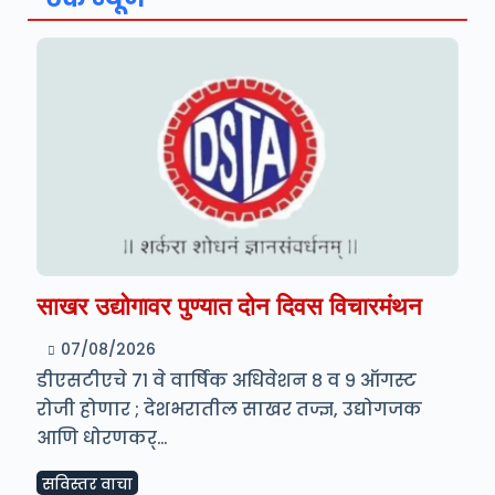
साखर उद्योगावर पुण्यात दोन दिवस विचारमंथन
07/08/2026
डीएसटीएचे ७१ वे वार्षिक अधिवेशन ८ व ९ ऑगस्ट
रोजी होणार ; देशभरातील साखर तज्ज्ञ, उद्योगजक
आणि धोरणकर्…
सविस्तर वाचा