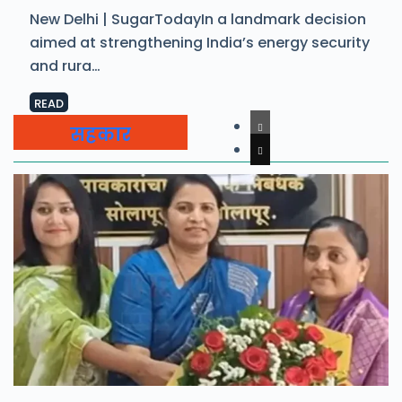
New Delhi | SugarTodayIn a landmark decision
aimed at strengthening India’s energy security
and rura…
READ
सहकार