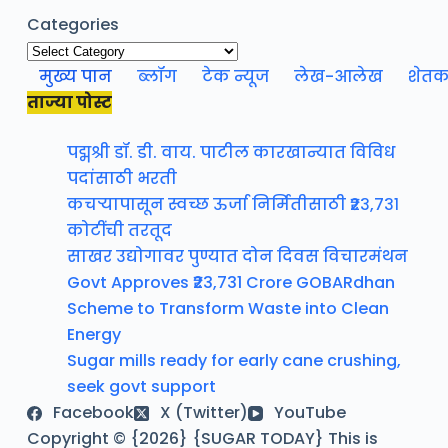
Categories
मुख्य पान
ब्लॉग
टेक न्यूज
लेख-आलेख
शेतक
ताज्या पोस्ट
पद्मश्री डॉ. डी. वाय. पाटील कारखान्यात विविध
पदांसाठी भरती
कचऱ्यापासून स्वच्छ ऊर्जा निर्मितीसाठी ₹२३,७३१
कोटींची तरतूद
साखर उद्योगावर पुण्यात दोन दिवस विचारमंथन
Govt Approves ₹23,731 Crore GOBARdhan
Scheme to Transform Waste into Clean
Energy
Sugar mills ready for early cane crushing,
seek govt support
Facebook
X (Twitter)
YouTube
Copyright © {2026} {SUGAR TODAY} This is