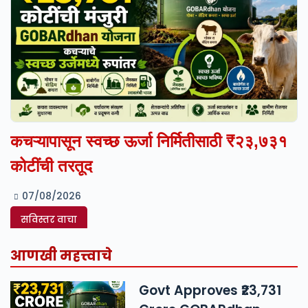
कचऱ्यापासून स्वच्छ ऊर्जा निर्मितीसाठी ₹२३,७३१
कोटींची तरतूद
07/08/2026
सविस्तर वाचा
आणखी महत्त्वाचे
Govt Approves ₹23,731