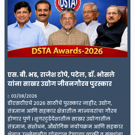
एस. बी. भड, राजेश टोपे, पटेल, डॉ. भोसले
यांना साखर उद्योग जीवनगौरव पुरस्कार
03/08/2026
डीएसटीएचे २०२६ साठीचे पुरस्कार जाहीर; उद्योग,
तंत्रज्ञान आणि सहकार क्षेत्रातील मान्यवरांचा गौरव
होणार पुणे । शुगरटुडेदेशातील साखर उद्योगातील
तंत्रज्ञान, संशोधन, औद्योगिक नवोपक्रम आणि सहकार
क्षेत्रात उल्लेखनीय योगदान देणाऱ्या व्यक्ती व संस्थांना