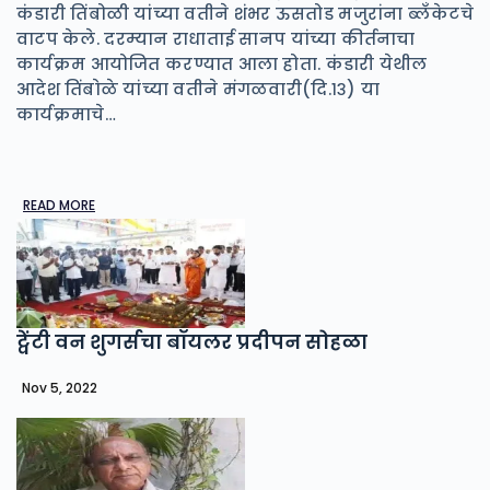
कंडारी तिंबोळी यांच्या वतीने शंभर ऊसतोड मजुरांना ब्लँकेटचे
वाटप केले. दरम्यान राधाताई सानप यांच्या कीर्तनाचा
कार्यक्रम आयोजित करण्यात आला होता. कंडारी येथील
आदेश तिंबाेळे यांच्या वतीने मंगळवारी(दि.१३) या
कार्यक्रमाचे…
READ MORE
ट्वेंटी वन शुगर्सचा बॉयलर प्रदीपन सोहळा
Nov 5, 2022