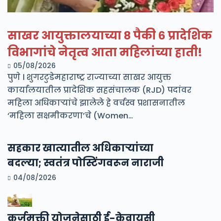
साखर आयुक्तालयाच्या ८ पैकी ६ प्रादेशिक
विभागांचे नेतृत्व आता महिलांच्या हाती!
05/08/2026
पुणे । शुगरटुडेमहाराष्ट्र राज्याच्या साखर आयुक्त
कार्यालयातील प्रादेशिक सहसंचालक (RJD) पदांवर
महिला अधिकाऱ्यांचे झालेले हे वर्चस्व प्रशासनातील
‘महिला सक्षमीकरणा’चे (Women…
सहकार खात्यातील अधिकाऱ्यांच्या
बदल्या; स्वतंत्र पोस्टिंगवरून नाराजी
04/08/2026
कर्जमुक्ती योजनेसाठी ई-केवायसी