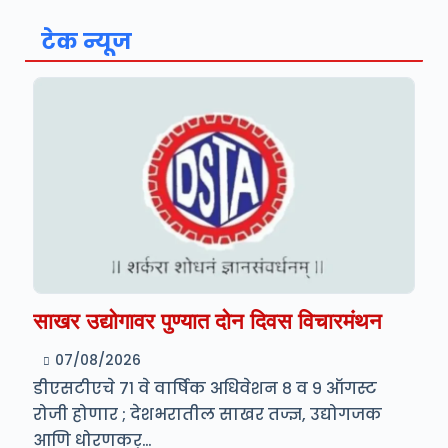
टेक न्यूज
साखर उद्योगावर पुण्यात दोन दिवस विचारमंथन
07/08/2026
डीएसटीएचे ७१ वे वार्षिक अधिवेशन ८ व ९ ऑगस्ट
रोजी होणार ; देशभरातील साखर तज्ज्ञ, उद्योगजक
आणि धोरणकर्…