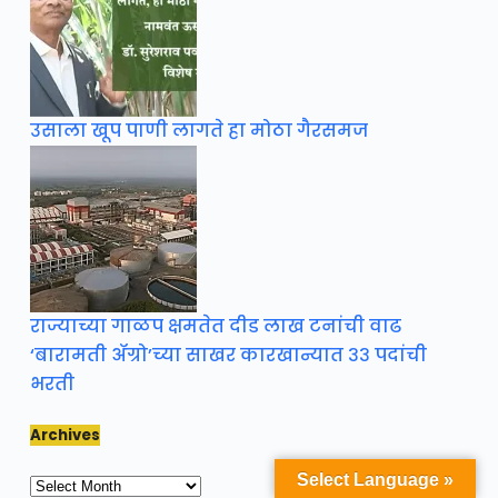
उसाला खूप पाणी लागते हा मोठा गैरसमज
राज्याच्या गाळप क्षमतेत दीड लाख टनांची वाढ
‘बारामती ॲग्रो’च्या साखर कारखान्यात ३३ पदांची
भरती
Archives
Select Language »
Archives