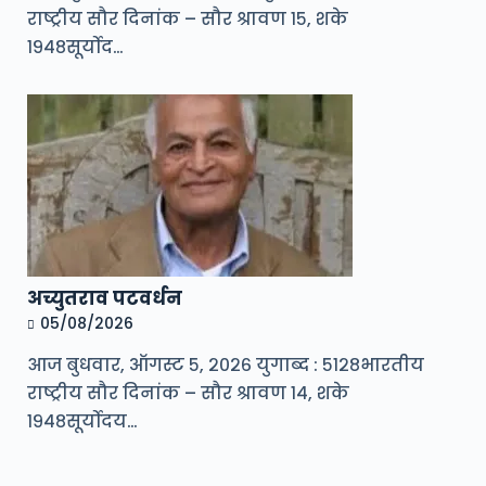
राष्ट्रीय सौर दिनांक – सौर श्रावण १५, शके
१९४८सूर्योद…
अच्युतराव पटवर्धन
05/08/2026
आज बुधवार, ऑगस्ट ५, २०२६ युगाब्द : ५१२८भारतीय
राष्ट्रीय सौर दिनांक – सौर श्रावण १४, शके
१९४८सूर्योदय…