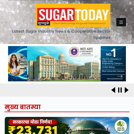
Skip
to
content
Latest Sugar Industry News & Cooperative Sector
Updates
मुख्य बातम्या