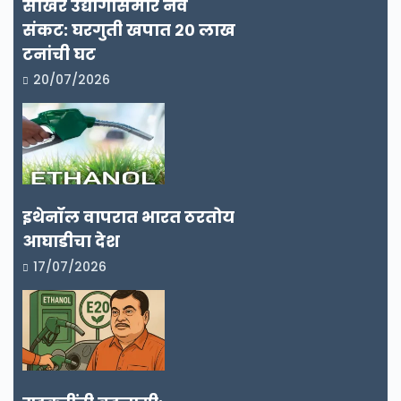
साखर उद्योगासमोर नवे
संकट: घरगुती खपात २० लाख
टनांची घट
20/07/2026
इथेनॉल वापरात भारत ठरतोय
आघाडीचा देश
17/07/2026