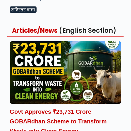
सविस्तर वाचा
Articles/News
(English Section)
Govt Approves ₹23,731 Crore
GOBARdhan Scheme to Transform