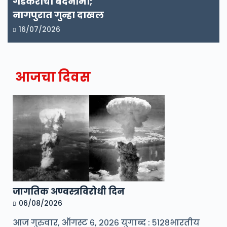
गडकरींची बदनामी;
नागपुरात गुन्हा दाखल
16/07/2026
आजचा दिवस
जागतिक अण्वस्त्रविरोधी दिन
06/08/2026
आज गुरुवार, ऑगस्ट ६, २०२६ युगाब्द : ५१२८भारतीय