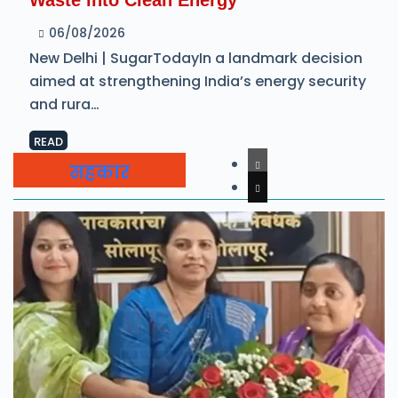
Waste into Clean Energy
06/08/2026
New Delhi | SugarTodayIn a landmark decision
aimed at strengthening India’s energy security
and rura…
READ
सहकार