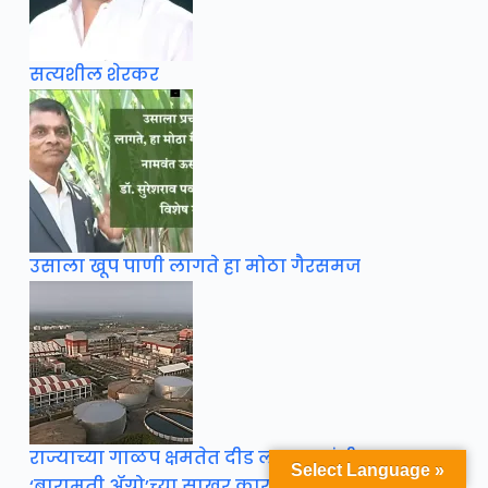
सत्यशील शेरकर
उसाला खूप पाणी लागते हा मोठा गैरसमज
राज्याच्या गाळप क्षमतेत दीड लाख टनांची वाढ
Select Language »
‘बारामती ॲग्रो’च्या साखर कारखान्यात ३३ पदांची