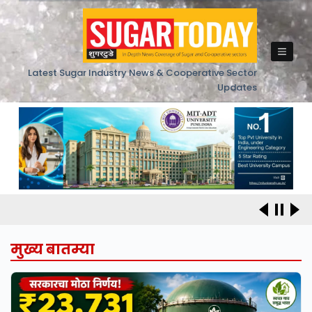
Skip
to
content
Latest Sugar Industry News & Cooperative Sector
Updates
मुख्य बातम्या