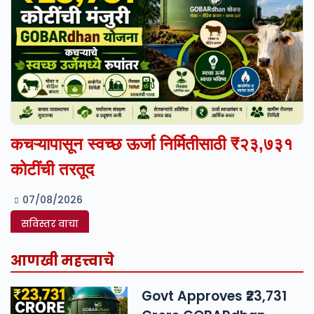
कचऱ्यापासून स्वच्छ ऊर्जा निर्मितीसाठी ₹२३,७३१
कोटींची तरतूद
07/08/2026
सविस्तर वाचा
आणखी महत्त्वाचे
Govt Approves ₹23,731