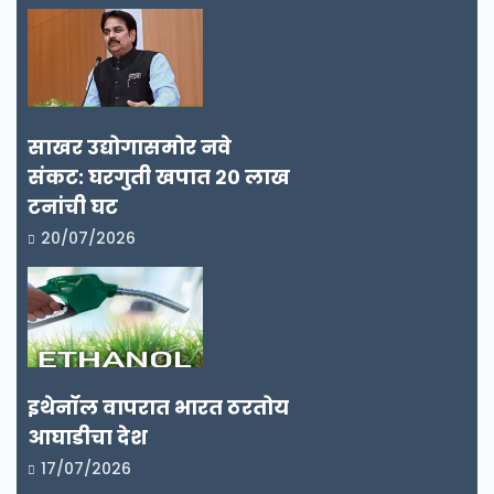
साखर उद्योगासमोर नवे
संकट: घरगुती खपात २० लाख
टनांची घट
20/07/2026
इथेनॉल वापरात भारत ठरतोय
आघाडीचा देश
17/07/2026