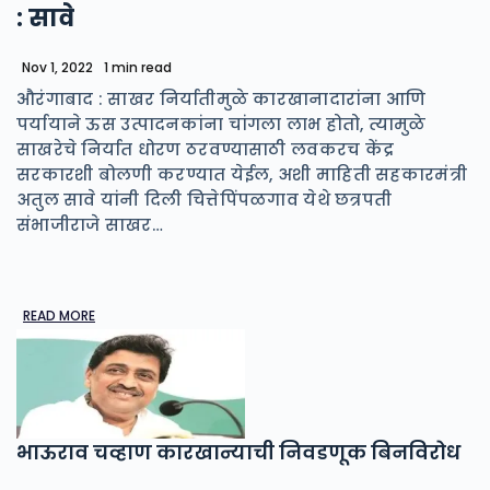
: सावे
Nov 1, 2022
1 min read
औरंगाबाद : साखर निर्यातीमुळे कारखानादारांना आणि
पर्यायाने ऊस उत्पादनकांना चांगला लाभ होतो, त्यामुळे
साखरेचे निर्यात धोरण ठरवण्यासाठी लवकरच केंद्र
सरकारशी बोलणी करण्यात येईल, अशी माहिती सहकारमंत्री
अतुल सावे यांनी दिली चित्तेपिंपळगाव येथे छत्रपती
संभाजीराजे साखर…
READ MORE
भाऊराव चव्हाण कारखान्याची निवडणूक बिनविरोध