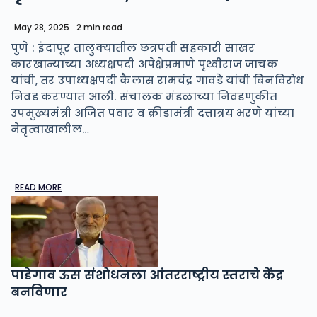
May 28, 2025
2 min read
पुणे : इंदापूर तालुक्यातील छत्रपती सहकारी साखर
कारखान्याच्या अध्यक्षपदी अपेक्षेप्रमाणे पृथ्वीराज जाचक
यांची, तर उपाध्यक्षपदी कैलास रामचंद्र गावडे यांची बिनविरोध
निवड करण्यात आली. संचालक मंडळाच्या निवडणुकीत
उपमुख्यमंत्री अजित पवार व क्रीडामंत्री दत्तात्रय भरणे यांच्या
नेतृत्वाखालील…
READ MORE
पाडेगाव ऊस संशोधनला आंतरराष्ट्रीय स्तराचे केंद्र
बनविणार