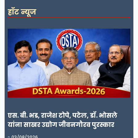
हॉट न्यूज
एस. बी. भड, राजेश टोपे, पटेल, डॉ. भोसले
यांना साखर उद्योग जीवनगौरव पुरस्कार
03/08/2026