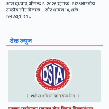
आज बुधवार, ऑगस्ट ५, २०२६ युगाब्द : ५१२८भारतीय
राष्ट्रीय सौर दिनांक – सौर श्रावण १४, शके
१९४८सूर्योदय…
टेक न्यूज