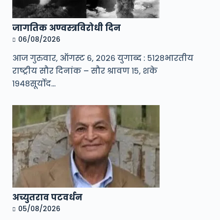
जागतिक अण्वस्त्रविरोधी दिन
06/08/2026
आज गुरुवार, ऑगस्ट ६, २०२६ युगाब्द : ५१२८भारतीय
राष्ट्रीय सौर दिनांक – सौर श्रावण १५, शके
१९४८सूर्योद…
अच्युतराव पटवर्धन
05/08/2026