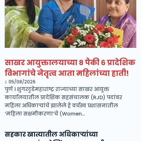
साखर आयुक्तालयाच्या ८ पैकी ६ प्रादेशिक
विभागांचे नेतृत्व आता महिलांच्या हाती!
05/08/2026
पुणे । शुगरटुडेमहाराष्ट्र राज्याच्या साखर आयुक्त
कार्यालयातील प्रादेशिक सहसंचालक (RJD) पदांवर
महिला अधिकाऱ्यांचे झालेले हे वर्चस्व प्रशासनातील
‘महिला सक्षमीकरणा’चे (Women…
सहकार खात्यातील अधिकाऱ्यांच्या