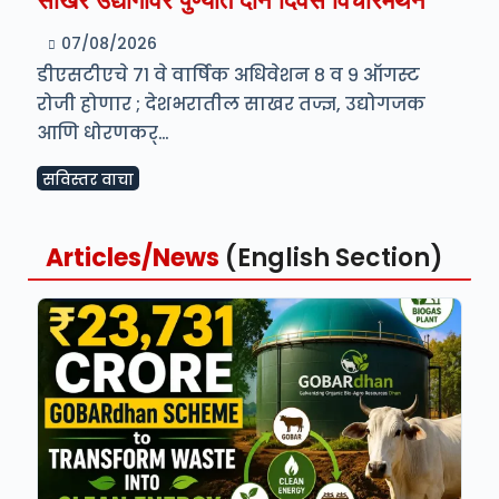
साखर उद्योगावर पुण्यात दोन दिवस विचारमंथन
07/08/2026
डीएसटीएचे ७१ वे वार्षिक अधिवेशन ८ व ९ ऑगस्ट
रोजी होणार ; देशभरातील साखर तज्ज्ञ, उद्योगजक
आणि धोरणकर्…
सविस्तर वाचा
Articles/News
(English Section)