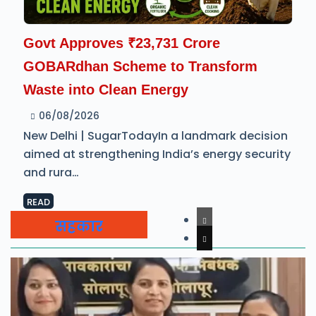
Govt Approves ₹23,731 Crore
GOBARdhan Scheme to Transform
Waste into Clean Energy
06/08/2026
New Delhi | SugarTodayIn a landmark decision
aimed at strengthening India’s energy security
and rura…
READ
सहकार